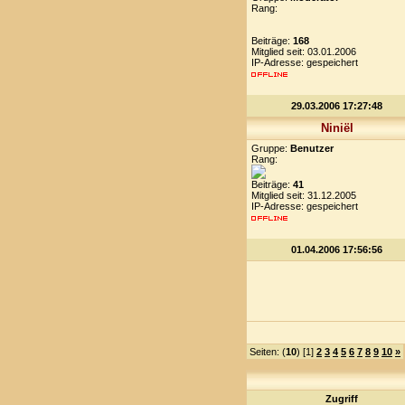
Rang:
Beiträge:
168
Mitglied seit: 03.01.2006
IP-Adresse: gespeichert
29.03.2006 17:27:48
Niniël
Gruppe:
Benutzer
Rang:
Beiträge:
41
Mitglied seit: 31.12.2005
IP-Adresse: gespeichert
01.04.2006 17:56:56
Seiten: (
10
) [1]
2
3
4
5
6
7
8
9
10
»
Zugriff