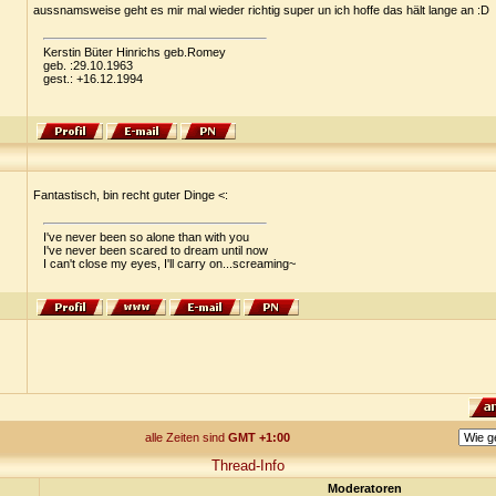
aussnamsweise geht es mir mal wieder richtig super un ich hoffe das hält lange an :D
Kerstin Büter Hinrichs geb.Romey
geb. :29.10.1963
gest.: +16.12.1994
Fantastisch, bin recht guter Dinge <:
I've never been so alone than with you
I've never been scared to dream until now
I can't close my eyes, I'll carry on...screaming~
alle Zeiten sind
GMT +1:00
Thread-Info
Moderatoren