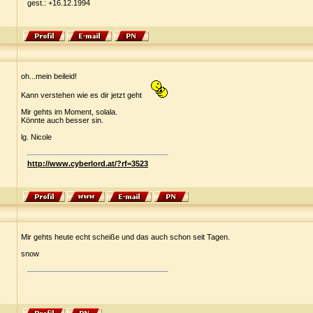
gest.: +16.12.1994
oh...mein beileid!
Kann verstehen wie es dir jetzt geht
Mir gehts im Moment, solala.
Könnte auch besser sin.
lg. Nicole
http://www.cyberlord.at/?rf=3523
Mir gehts heute echt scheiße und das auch schon seit Tagen.
snow