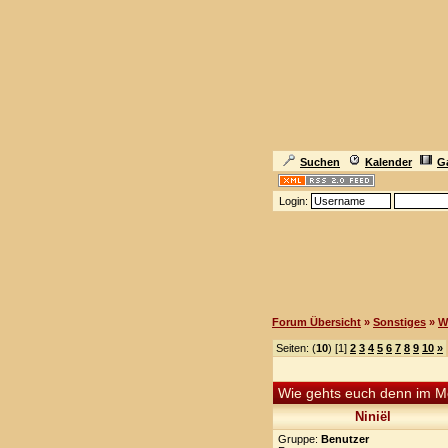
Suchen
Kalender
Ga
Login:
Forum Übersicht
»
Sonstiges
»
W
Seiten: (
10
) [1]
2
3
4
5
6
7
8
9
10
»
Wie gehts euch denn im 
Niniël
Gruppe:
Benutzer