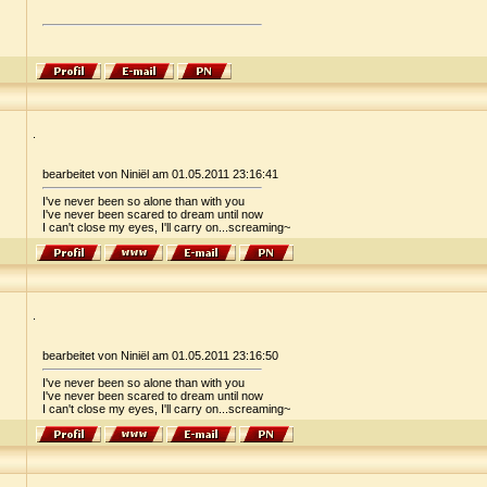
.
bearbeitet von Niniël am 01.05.2011 23:16:41
I've never been so alone than with you
I've never been scared to dream until now
I can't close my eyes, I'll carry on...screaming~
.
bearbeitet von Niniël am 01.05.2011 23:16:50
I've never been so alone than with you
I've never been scared to dream until now
I can't close my eyes, I'll carry on...screaming~