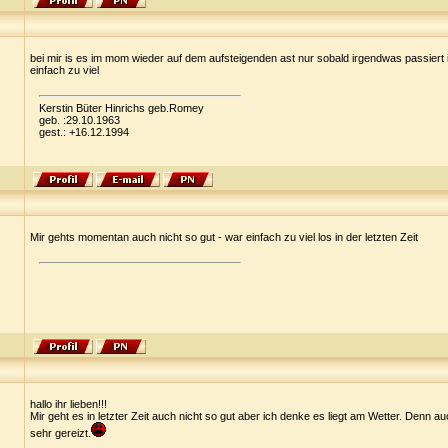
bei mir is es im mom wieder auf dem aufsteigenden ast nur sobald irgendwas passiert is
einfach zu viel
Kerstin Büter Hinrichs geb.Romey
geb. :29.10.1963
gest.: +16.12.1994
Mir gehts momentan auch nicht so gut - war einfach zu viel los in der letzten Zeit
hallo ihr lieben!!!
Mir geht es in letzter Zeit auch nicht so gut aber ich denke es liegt am Wetter. Denn a
sehr gereizt.