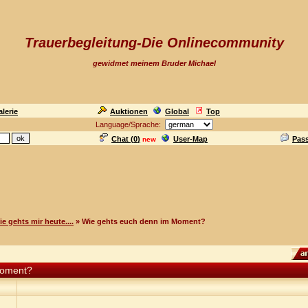
Trauerbegleitung-Die Onlinecommunity
gewidmet meinem Bruder Michael
lerie
Auktionen
Global
Top
Language/Sprache:
Chat (
0
)
User-Map
Pas
new
ie gehts mir heute....
» Wie gehts euch denn im Moment?
Moment?