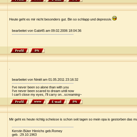
Heute geht es mir nicht besonders gut. Bin so schlapp und depressiv.
bearbeitet von Gabi45 am 09.02.2006 18:04:36
.
bearbeitet von Niniël am 01.05.2011 23:16:32
I've never been so alone than with you
I've never been scared to dream until now
I can't close my eyes, I'll carry on...screaming~
Mir geht es heute richtig scheisse is schon seit tagen so mein opa is gestorben das m
Kerstin Büter Hinrichs geb.Romey
geb. :29.10.1963