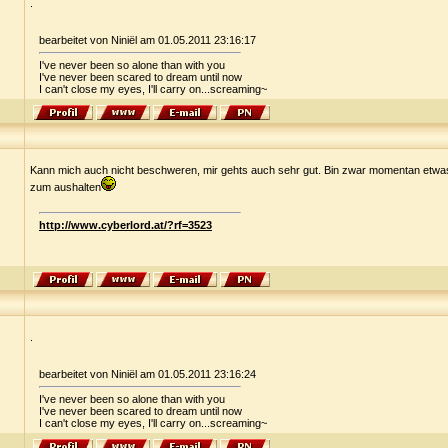
.
bearbeitet von Niniël am 01.05.2011 23:16:17
I've never been so alone than with you
I've never been scared to dream until now
I can't close my eyes, I'll carry on...screaming~
Kann mich auch nicht beschweren, mir gehts auch sehr gut. Bin zwar momentan etwas 
zum aushalten
http://www.cyberlord.at/?rf=3523
.
bearbeitet von Niniël am 01.05.2011 23:16:24
I've never been so alone than with you
I've never been scared to dream until now
I can't close my eyes, I'll carry on...screaming~