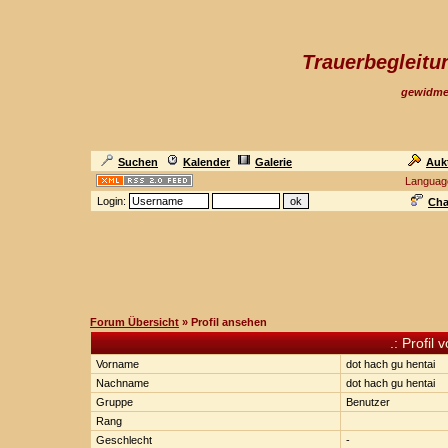
Trauerbegleit
gewidme
Suchen
Kalender
Galerie
Auk
Languag
Login:
Cha
Forum Übersicht
» Profil ansehen
.: Profil
Vorname
dot hach gu hentai
Nachname
dot hach gu hentai
Gruppe
Benutzer
Rang
Geschlecht
-