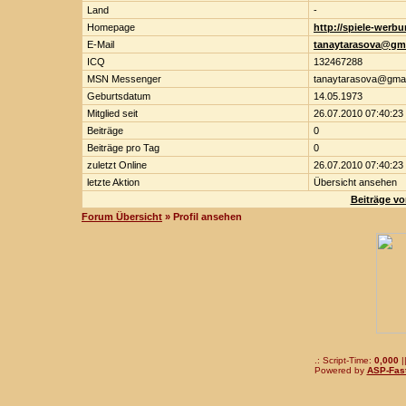
Land
-
Homepage
http://spiele-werb
E-Mail
tanaytarasova@gm
ICQ
132467288
MSN Messenger
tanaytarasova@gmai
Geburtsdatum
14.05.1973
Mitglied seit
26.07.2010 07:40:23
Beiträge
0
Beiträge pro Tag
0
zuletzt Online
26.07.2010 07:40:23
letzte Aktion
Übersicht ansehen
Beiträge v
Forum Übersicht
» Profil ansehen
.: Script-Time:
0,000
|
Powered by
ASP-Fas