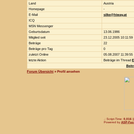
Land
Austria
Homepage
-
E-Mail
silke@hiway.at
ICQ
MSN Messenger
Geburtsdatum
13.06.1986
Mitglied seit
23.12.2005 10:11:59
Beiträge
22
Beiträge pro Tag
0
zuletzt Online
05.08.2007 11:39:55
letzte Aktion
Beiträge im Thread
E
Beit
Forum Übersicht
» Profil ansehen
.: Script-Time:
0,016
|
Powered by
ASP-Fas