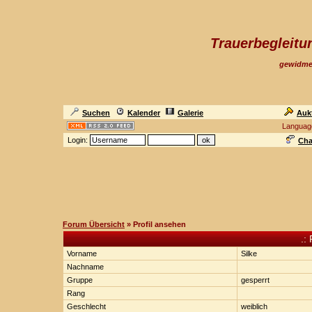
Trauerbegleit
gewidme
Suchen
Kalender
Galerie
Auk
Languag
Login:
Cha
Forum Übersicht
» Profil ansehen
.: 
Vorname
Silke
Nachname
Gruppe
gesperrt
Rang
Geschlecht
weiblich