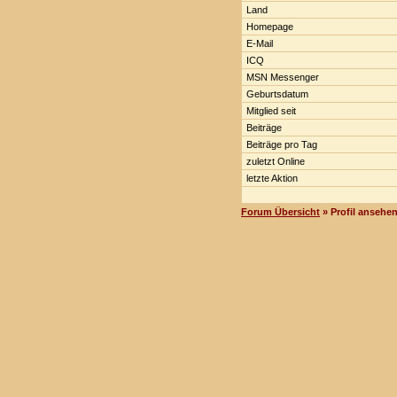
Land
Homepage
E-Mail
ICQ
MSN Messenger
Geburtsdatum
Mitglied seit
Beiträge
Beiträge pro Tag
zuletzt Online
letzte Aktion
Forum Übersicht
» Profil ansehe