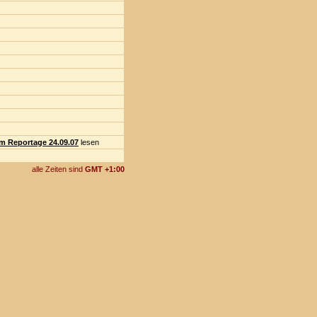
m Reportage 24.09.07
lesen
alle Zeiten sind
GMT +1:00