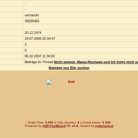
-
-
versteckt
35035481
20.12.1974
29.07.2006 20:34:47
2
0
05.10.2007 11:30:02
Beiträge im Thread
Nicht weinen, Mama Rportage und Ich bring mich u
Beiträge von Elin suchen
n
.: Script-Time:
0,000
|| SQL-Queries:
6
|| Active-Users:
3 396
:.
Powered by
ASP-FastBoard
HE
v0.8
, hosted by
cyberlord.at