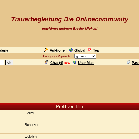
Trauerbegleitung-Die Onlinecommunity
gewidmet meinem Bruder Michael
lerie
Auktionen
Global
Top
Language/Sprache:
Chat (
0
)
User-Map
Pas
new
n
.: Profil von Elin :.
Hermi
Benutzer
weiblich