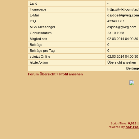
Land
-
Homepage
http://it-lxl.com/ta
E-Mail
dsjdos@gweg.com
ICQ
423490587
MSN Messenger
dsjdos@gweg.com
Geburtsdatum
23.10.1958
Mitglied seit
02.03.2014 04:00:30
Beiträge
0
Beiträge pro Tag
0
zuletzt Online
02.03.2014 04:00:30
letzte Aktion
Übersicht ansehen
Beiträg
Forum Übersicht
» Profil ansehen
.: Script-Time:
0,016
|
Powered by
ASP-Fas