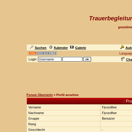
Trauerbegleit
gewidme
Suchen
Kalender
Galerie
Auk
Languag
Login:
Cha
Forum Übersicht
» Profil ansehen
.: Pr
Vorname
Fjvosdfwe
Nachname
Fjvosdfwe
Gruppe
Benutzer
Rang
Geschlecht
-