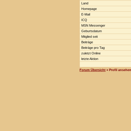
Land
Homepage
E-Mail
ICQ
MSN Messenger
Geburtsdatum
Mitglied seit
Beiträge
Beiträge pro Tag
zuletzt Online
letzte Aktion
Forum Übersicht
» Profil ansehe