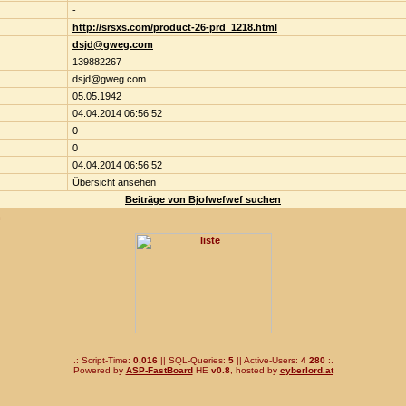
-
http://srsxs.com/product-26-prd_1218.html
dsjd@gweg.com
139882267
dsjd@gweg.com
05.05.1942
04.04.2014 06:56:52
0
0
04.04.2014 06:56:52
Übersicht ansehen
Beiträge von Bjofwefwef suchen
n
.: Script-Time:
0,016
|| SQL-Queries:
5
|| Active-Users:
4 280
:.
Powered by
ASP-FastBoard
HE
v0.8
, hosted by
cyberlord.at