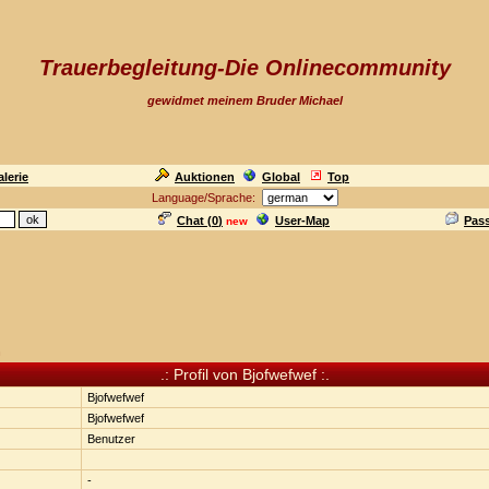
Trauerbegleitung-Die Onlinecommunity
gewidmet meinem Bruder Michael
lerie
Auktionen
Global
Top
Language/Sprache:
Chat (
0
)
User-Map
Pas
new
n
.: Profil von Bjofwefwef :.
Bjofwefwef
Bjofwefwef
Benutzer
-