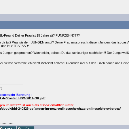
r SL-Freund Deiner Frau ist 15 Jahre alt? FÜNFZEHN????
e da tut? Was sie dem JUNGEN antut? Deine Frau missbraucht diesen Jungen, das ist das All
r, das ist STRAFBAR!
des Jungen gesprochen? Wenn nicht, solltest Du das schleunigst nachholen!!! Der Junge weiß 
ei bleibst, verstehe ich nicht! Vielleicht solltest Du endlich mal auf den Tisch hauen und 
.)
esexsucht-Beratung:
ht.de/Kosten HSO-2014-OK.pdf
en im Netz?" ist auch als
eBook
erhältlich unter
/ebook/bid-240826-gefangen-im-netz-onlinesucht-chats-onlinespiele-cybersex/
..................