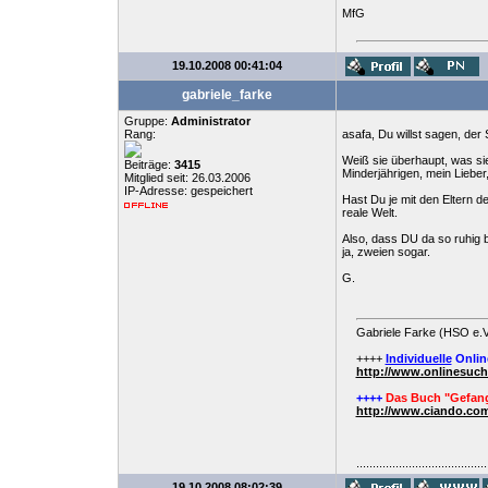
MfG
19.10.2008 00:41:04
gabriele_farke
Gruppe:
Administrator
Rang:
asafa, Du willst sagen, de
Weiß sie überhaupt, was si
Beiträge:
3415
Minderjährigen, mein Liebe
Mitglied seit: 26.03.2006
IP-Adresse: gespeichert
Hast Du je mit den Eltern 
reale Welt.
Also, dass DU da so ruhig b
ja, zweien sogar.
G.
Gabriele Farke (HSO e.V
++++
Individuelle
Onlin
http://www.onlinesuc
++++
Das Buch "Gefang
http://www.ciando.com
........................................
19.10.2008 08:02:39