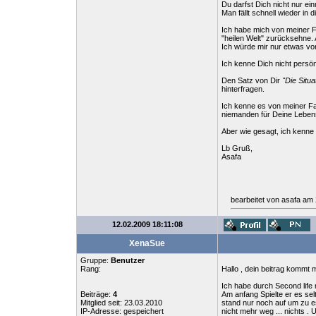
Du darfst Dich nicht nur ei
Man fällt schnell wieder in d
Ich habe mich von meiner F
"heilen Welt" zurücksehne.
Ich würde mir nur etwas vo
Ich kenne Dich nicht persö
Den Satz von Dir
"Die Situa
hinterfragen.
Ich kenne es von meiner Fam
niemanden für Deine Lebenss
Aber wie gesagt, ich kenne 
Lb Gruß,
Asafa
bearbeitet von asafa am
12.02.2009 18:11:08
XenaSue
Gruppe:
Benutzer
Rang:
Hallo , dein beitrag kommt 
Ich habe durch Second life m
Beiträge:
4
Am anfang Spielte er es sel
Mitglied seit: 23.03.2010
stand nur noch auf um zu es
IP-Adresse: gespeichert
nicht mehr weg ... nichts .