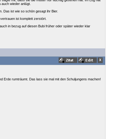
 sagte mir, dass sie die mutter nur flüchtig gesehen hat. Im Log hat
 auch wieder anlügt.
. Das ist wie so schön gesagt ihr Bier.
ertrauen ist komplett zerstört.
 auch in bezug auf diesen Bubi früher oder später wieder klar
und Erde rumträumt. Das lass sie mal mit den Schuljungens machen!