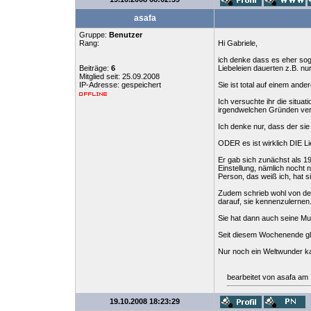
asafa
Gruppe:
Benutzer
Rang:
Hi Gabriele,
ich denke dass es eher soga
Beiträge:
6
Liebeleien dauerten z.B. nur
Mitglied seit: 25.09.2008
IP-Adresse: gespeichert
Sie ist total auf einem and
Ich versuchte ihr die situat
irgendwelchen Gründen verf
Ich denke nur, dass der sie
ODER es ist wirklich DIE Lie
Er gab sich zunächst als 19
Einstellung, nämlich nocht
Person, das weiß ich, hat si
Zudem schrieb wohl von dem 
darauf, sie kennenzulernen
Sie hat dann auch seine Mu
Seit diesem Wochenende gla
Nur noch ein Weltwunder ka
bearbeitet von asafa am
19.10.2008 18:23:29