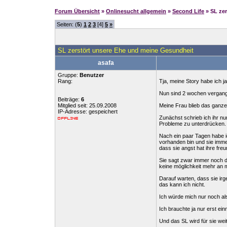
Forum Übersicht
»
Onlinesucht allgemein
»
Second Life
» SL ze
Seiten: (
5
)
1
2
3
[4]
5
»
SL zerstört unsere Ehe und meine Gesundheit
asafa
Gruppe:
Benutzer
Rang:
Tja, meine Story habe ich ja
Nun sind 2 wochen vergang
Beiträge:
6
Mitglied seit: 25.09.2008
Meine Frau blieb das ganz
IP-Adresse: gespeichert
Zunächst schrieb ich ihr nu
Probleme zu unterdrücken.
Nach ein paar Tagen habe ic
vorhanden bin und sie immer
dass sie angst hat ihre freu
Sie sagt zwar immer noch da
keine möglichkeit mehr an 
Darauf warten, dass sie irg
das kann ich nicht.
Ich würde mich nur noch als
Ich brauchte ja nur erst e
Und das SL wird für sie weit