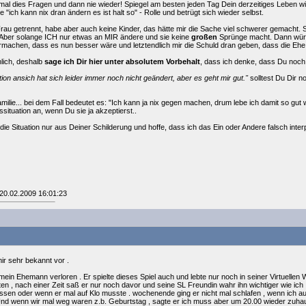
nmal dies Fragen und dann nie wieder! Spiegel am besten jeden Tag Dein derzeitiges Leben wi
ie "ich kann nix dran ändern es ist halt so" - Rolle und betrügt sich wieder selbst.
rau getrennt, habe aber auch keine Kinder, das hätte mir die Sache viel schwerer gemacht. 
 Aber solange ICH nur etwas an MIR ändere und sie keine
großen
Sprünge macht. Dann wür
rmachen, dass es nun besser wäre und letztendlich mir die Schuld dran geben, dass die Ehe 
nlich, deshalb
sage ich Dir hier unter absolutem Vorbehalt
, dass ich denke, dass Du noch 
tion ansich hat sich leider immer noch nicht geändert, aber es geht mir gut."
solltest Du Dir n
ilie... bei dem Fall bedeutet es: "Ich kann ja nix gegen machen, drum lebe ich damit so gut
ituation an, wenn Du sie ja akzeptierst..
die Situation nur aus Deiner Schilderung und hoffe, dass ich das Ein oder Andere falsch inter
 20.02.2009 16:01:23
mir sehr bekannt vor .
ein Ehemann verloren . Er spielte dieses Spiel auch und lebte nur noch in seiner Virtuellen W
ten , nach einer Zeit saß er nur noch davor und seine SL Freundin wahr ihn wichtiger wie ich
sen oder wenn er mal auf Klo musste . wochenende ging er nicht mal schlafen , wenn ich aufg
 Und wenn wir mal weg waren z.b. Geburtstag , sagte er ich muss aber um 20.00 wieder zuhause 