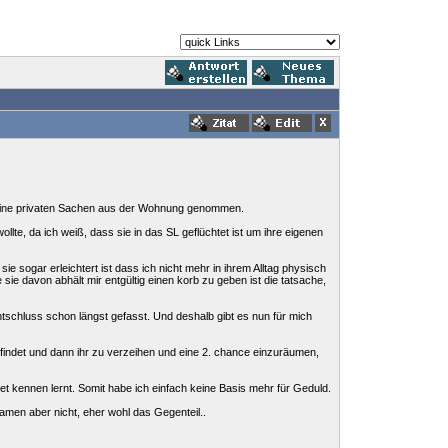
meine privaten Sachen aus der Wohnung genommen.
llte, da ich weiß, dass sie in das SL geflüchtet ist um ihre eigenen
e sogar erleichtert ist dass ich nicht mehr in ihrem Alltag physisch
ie davon abhält mir entgültig einen korb zu geben ist die tatsache,
ntschluss schon längst gefasst. Und deshalb gibt es nun für mich
 findet und dann ihr zu verzeihen und eine 2. chance einzuräumen,
et kennen lernt. Somit habe ich einfach keine Basis mehr für Geduld.
amen aber nicht, eher wohl das Gegenteil..