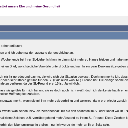
rstört unsere Ehe und meine Gesundheit
 schon erläutert.
en und ich gebe mal den ausgang der geschichte an.
e Wochenende bei Ihrer SL-Liebe. Ich konnte dann nicht mehr zu Hause bleiben und habe 
r einen Brief, wo ich jegliche Vorwürfe unterdrückte und nur ihr ein paar Denkansätze geben wo
h mit ihr geredet und dachte, sie wird sich der Situation bewusst. Doch nun merke ich, dass si
 noch sehr starke gefühle für den SL (Bald auch wohl RL)-Freund hat. Die einzige sache die s
nde zu verlieren, da der SL-Freund erst 15 ist. Ja wirklich..
ss sie gefühle für mich hat und sie es doch auch nicht weiß, doch ich denke sie hat ihren e
meiner Hoffnung festzuhalten.
endetwas merkt, wenn sie mit ihm mehr zeit verbringt und weiteres, dann erst wieder zu sich
 zweite Wahl sehen, bzw. als zwischenhalt, bis sie den nächsten im SL oder sonst wo im I-N
inmal kleine Zeichen, z.B. vorrübergehend mehr Abstand zu ihrem SL-Freund. Diese Zeichen k
erhin den lebensmittelpunkt stellen... nur ich werde nie mehr an Ihrer Seite sein.