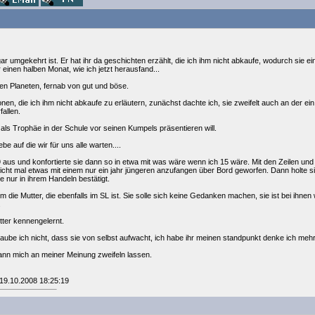
r umgekehrt ist. Er hat ihr da geschichten erzählt, die ich ihm nicht abkaufe, wodurch sie e
 einen halben Monat, wie ich jetzt herausfand...
eren Planeten, fernab von gut und böse.
ionen, die ich ihm nicht abkaufe zu erläutern, zunächst dachte ich, sie zweifelt auch an der e
allen.
 als Trophäe in der Schule vor seinen Kumpels präsentieren will.
be auf die wir für uns alle warten....
 aus und konfortierte sie dann so in etwa mit was wäre wenn ich 15 wäre. Mit den Zeilen und 
 nicht mal etwas mit einem nur ein jahr jüngeren anzufangen über Bord geworfen. Dann holte 
e nur in ihrem Handeln bestätigt.
die Mutter, die ebenfalls im SL ist. Sie solle sich keine Gedanken machen, sie ist bei ihnen 
.
tter kennengelernt.
ube ich nicht, dass sie von selbst aufwacht, ich habe ihr meinen standpunkt denke ich mehr
nn mich an meiner Meinung zweifeln lassen.
 19.10.2008 18:25:19