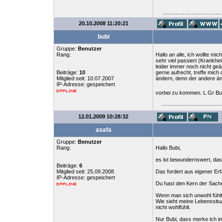
........................................
20.10.2008 11:20:21
bubi
Gruppe:
Benutzer
Rang:
Hallo an alle, ich wollte m
sehr viel passiert (Krankhe
leider immer noch nicht ge
Beiträge:
10
gerne aufrecht, treffe mich
Mitglied seit: 10.07.2007
ändern, denn der andere änd
IP-Adresse: gespeichert
vorbei zu kommen. L Gr Bu
12.01.2009 10:28:32
asafa
Gruppe:
Benutzer
Rang:
Hallo Bubi,
es ist bewundernswert, das
Beiträge:
6
Mitglied seit: 25.09.2008
Das fordert aus eigener Erfa
IP-Adresse: gespeichert
Du hast den Kern der Sach
Wenn man sich unwohl fühlt
Wie sieht meine Lebenssitu
nicht wohlfühlt.
Nur Bubi, dass merke ich im