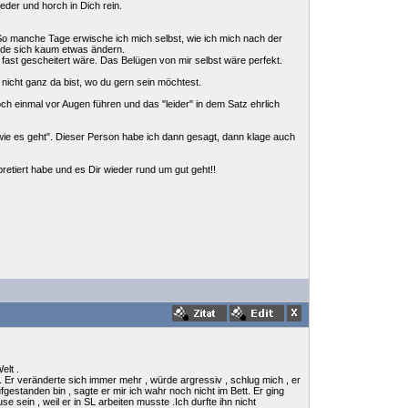
eder und horch in Dich rein.
So manche Tage erwische ich mich selbst, wie ich mich nach der
de sich kaum etwas ändern.
fast gescheitert wäre. Das Belügen von mir selbst wäre perfekt.
nicht ganz da bist, wo du gern sein möchtest.
och einmal vor Augen führen und das "leider" in dem Satz ehrlich
 wie es geht". Dieser Person habe ich dann gesagt, dann klage auch
pretiert habe und es Dir wieder rund um gut geht!!
elt .
 . Er veränderte sich immer mehr , würde argressiv , schlug mich , er
estanden bin , sagte er mir ich wahr noch nicht im Bett. Er ging
sein , weil er in SL arbeiten musste .Ich durfte ihn nicht