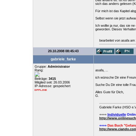
Das andere ist: Ist es denn
sich das anders gelesen (K
Für mich ist das Kapitel ab
Selbst wenn sie jetzt aufwa
Ich wollte ja nur, das sie 
geworden. Dieses Verhalten h
bearbeitet von asafa am
20.10.2008 08:45:43
gabriele_farke
Gruppe:
Administrator
Rang:
asafa, ...
ich wünsche Dir eine Freun
Beiträge:
3415
Mitglied seit: 26.03.2006
Suche Du Dir eine tolle Frau
IP-Adresse: gespeichert
Alles Gute für Dich,
G.
Gabriele Farke (HSO e.V
++++
Individuelle
Onlin
http://www.onlinesuc
++++
Das Buch "Gefang
http://www.ciando.com