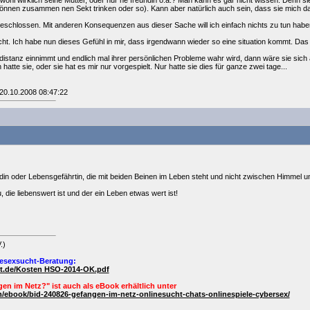
 wohl wirklich seine Mutter, oder nur ne freundin o.ä.? Man kann es gar nicht wissen. Denn sie
önnen zusammen nen Sekt trinken oder so). Kann aber natürlich auch sein, dass sie mich da
geschlossen. Mit anderen Konsequenzen aus dieser Sache will ich einfach nichts zu tun haben
cht. Ich habe nun dieses Gefühl in mir, dass irgendwann wieder so eine situation kommt. Das v
ne distanz einnimmt und endlich mal ihrer persönlichen Probleme wahr wird, dann wäre sie sich
atte sie, oder sie hat es mir nur vorgespielt. Nur hatte sie dies für ganze zwei tage...
 20.10.2008 08:47:22
din oder Lebensgefährtin, die mit beiden Beinen im Leben steht und nicht zwischen Himmel 
, die liebenswert ist und der ein Leben etwas wert ist!
.)
esexsucht-Beratung:
ht.de/Kosten HSO-2014-OK.pdf
en im Netz?" ist auch als
eBook
erhältlich unter
/ebook/bid-240826-gefangen-im-netz-onlinesucht-chats-onlinespiele-cybersex/