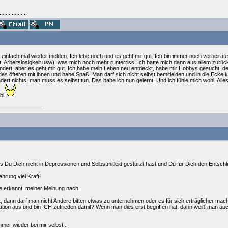
..................
ich einfach mal wieder melden. Ich lebe noch und es geht mir gut. Ich bin immer noch verheir
it, Arbeitslosigkeit usw), was mich noch mehr runterriss. Ich hatte mich dann aus allem zurüc
ändert, aber es geht mir gut. Ich habe mein Leben neu entdeckt, habe mir Hobbys gesucht, 
 des öfteren mit ihnen und habe Spaß. Man darf sich nicht selbst bemitleiden und in die Eck
ert nichts, man muss es selbst tun. Das habe ich nun gelernt. Und ich fühle mich wohl. Alles
bi
s Du Dich nicht in Depressionen und Selbstmitleid gestürzt hast und Du für Dich den Entsch
hrung viel Kraft!
e erkannt, meiner Meinung nach.
, dann darf man nicht Andere bitten etwas zu unternehmen oder es für sich erträglicher mac
ation aus und bin ICH zufrieden damit? Wenn man dies erst begriffen hat, dann weiß man a
mer wieder bei mir selbst..