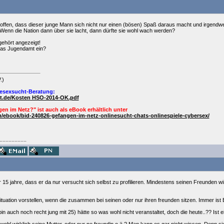
hoffen, dass dieser junge Mann sich nicht nur einen (bösen) Spaß daraus macht und irgendwelc
Wenn die Nation dann über sie lacht, dann dürfte sie wohl wach werden?
ehört angezeigt!
das Jugendamt ein?
.)
esexsucht-Beratung:
ht.de/Kosten HSO-2014-OK.pdf
en im Netz?" ist auch als
eBook
erhältlich unter
/ebook/bid-240826-gefangen-im-netz-onlinesucht-chats-onlinespiele-cybersex/
..................
r 15 jahre, dass er da nur versucht sich selbst zu profilieren. Mindestens seinen Freunden w
ituation vorstellen, wenn die zusammen bei seinen oder nur ihren freunden sitzen. Immer ist 
in auch noch recht jung mit 25) hätte so was wohl nicht veranstaltet, doch die heute..?? Ist 