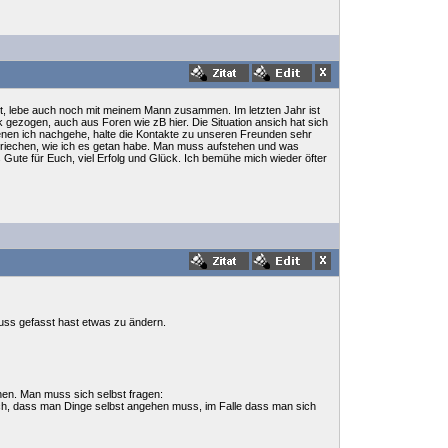
atet, lebe auch noch mit meinem Mann zusammen. Im letzten Jahr ist
k gezogen, auch aus Foren wie zB hier. Die Situation ansich hat sich
denen ich nachgehe, halte die Kontakte zu unseren Freunden sehr
e kriechen, wie ich es getan habe. Man muss aufstehen und was
 Gute für Euch, viel Erfolg und Glück. Ich bemühe mich wieder öfter
luss gefasst hast etwas zu ändern.
hen. Man muss sich selbst fragen:
uch, dass man Dinge selbst angehen muss, im Falle dass man sich