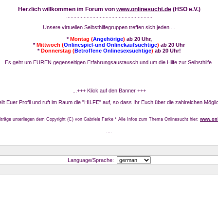
Herzlich willkommen im Forum von
www.onlinesucht.de
(HSO e.V.)
...........................................................
Unsere virtuellen Selbsthilfegruppen treffen sich jeden ...
*
Montag (
Angehörige
)
ab 20 Uhr,
*
Mittwoch (
Onlinespiel-und Onlinekaufsüchtige
)
ab 20 Uhr
*
Donnerstag (
Betroffene Onlinesexsüchtige
)
ab 20 Uhr!
Es geht um EUREN gegenseitigen Erfahrungsaustausch und um die Hilfe zur Selbsthilfe.
...+++ Klick auf den Banner +++
stellt Euer Profil und ruft im Raum die "HILFE" auf, so dass Ihr Euch über die zahlreichen Mögli
iträge unterliegen dem Copyright (C) von Gabriele Farke * Alle Infos zum Thema Onlinesucht hier:
www.onl
....
Language/Sprache: