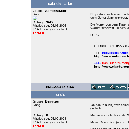
gabriele_farke
Gruppe:
Administrator
Rang:
Na ja, dann wollen wir mal 
demnächst damit erpresst. 
Beiträge:
3415
Die Mutter von dem Typen g
Mitglied seit: 26.03.2006
Warum schaltest Du nicht 
IP-Adresse: gespeichert
LG, G.
Gabriele Farke (HSO e.V
++++
Individuelle
Onlin
http://www.onlinesuc
++++
Das Buch "Gefang
http://www.ciando.com
........................................
19.10.2008 18:51:37
asafa
Gruppe:
Benutzer
Rang:
Ich denke auch, trotz seine
gedacht...
Beiträge:
6
Man muss sich alleine die S
Mitglied seit: 25.09.2008
IP-Adresse: gespeichert
Meine Generation (und ich b