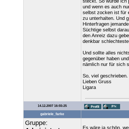
steckt. So würde ich
und wenn es auch nur
selbst zocken ist fü
zu unterhalten. Und 
Hinterfragen jemande
Süchtige selbst dara
den Anreiz dazu geben
denkbar schlechtest
Und sollte alles nich
gegenüber haben und 
nämlich nur für sich s
So, viel geschrieben.
Lieben Gruss
Ligara
14.12.2007 16:55:25
gabriele_farke
Gruppe:
Es wäre ja schön, we