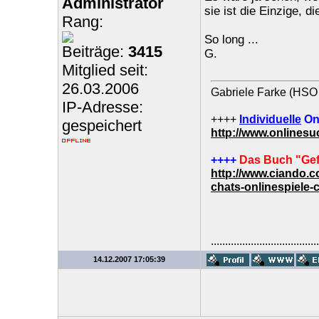
Administrator
sie ist die Einzige, d
Rang:
So long ...
Beiträge:
3415
G.
Mitglied seit:
26.03.2006
Gabriele Farke (HSO 
IP-Adresse:
++++
Individuelle
On
gespeichert
http://www.onlines
++++
Das Buch "Gef
http://www.ciando.
chats-onlinespiele-
......................................
14.12.2007 17:05:39