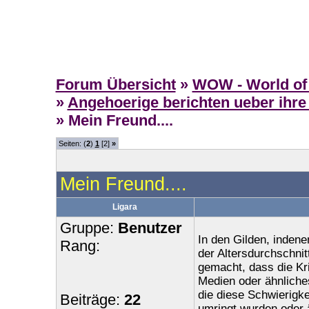
Forum Übersicht
»
WOW - World of 
»
Angehoerige berichten ueber ihre
» Mein Freund....
Seiten: (
2
)
1
[2]
»
Mein Freund....
Ligara
Gruppe:
Benutzer
In den Gilden, indene
Rang:
der Altersdurchschnitt
gemacht, dass die Kr
Medien oder ähnlich
die diese Schwierigk
Beiträge:
22
umringt wurden oder 