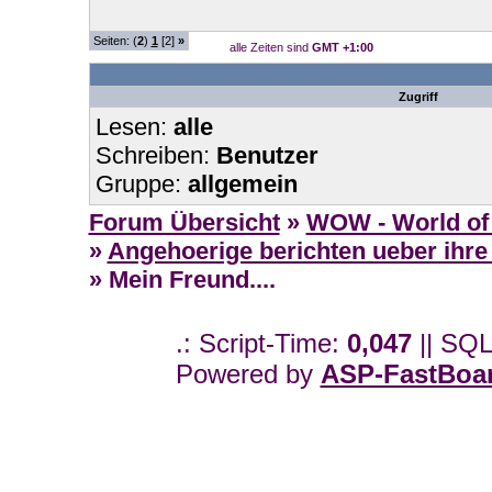
Seiten: (
2
)
1
[2]
»
alle Zeiten sind
GMT +1:00
Zugriff
Lesen:
alle
Schreiben:
Benutzer
Gruppe:
allgemein
Forum Übersicht
»
WOW - World of 
»
Angehoerige berichten ueber ihre
» Mein Freund....
.: Script-Time:
0,047
|| SQL
Powered by
ASP-FastBoa