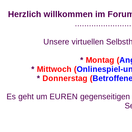
Herzlich willkommen im Foru
........................
Unsere virtuellen Selbsth
*
Montag (
An
*
Mittwoch (
Onlinespiel-u
*
Donnerstag (
Betroffen
Es geht um EUREN gegenseitigen E
Se