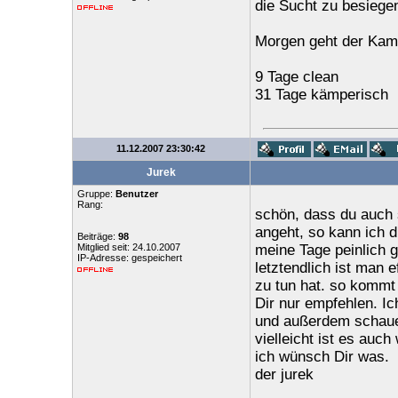
die Sucht zu besiege
Morgen geht der Kamp
9 Tage clean
31 Tage kämperisch
11.12.2007 23:30:42
Jurek
Gruppe:
Benutzer
Rang:
schön, dass du auch 
angeht, so kann ich d
Beiträge:
98
Mitglied seit: 24.10.2007
meine Tage peinlich 
IP-Adresse: gespeichert
letztendlich ist man 
zu tun hat. so kommt
Dir nur empfehlen. I
und außerdem schaue 
vielleicht ist es auch
ich wünsch Dir was.
der jurek