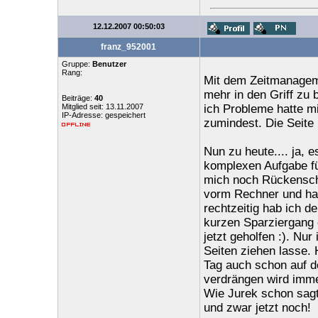
12.12.2007 00:50:03
franz_952001
Gruppe:
Benutzer
Rang:
Mit dem Zeitmanageme
mehr in den Griff zu
Beiträge:
40
Mitglied seit: 13.11.2007
ich Probleme hatte m
IP-Adresse: gespeichert
zumindest. Die Seite 
Nun zu heute.... ja, 
komplexen Aufgabe fü
mich noch Rückenschm
vorm Rechner und hab
rechtzeitig hab ich d
kurzen Sparziergang 
jetzt geholfen :). Nu
Seiten ziehen lasse.
Tag auch schon auf d
verdrängen wird imme
Wie Jurek schon sagt
und zwar jetzt noch!