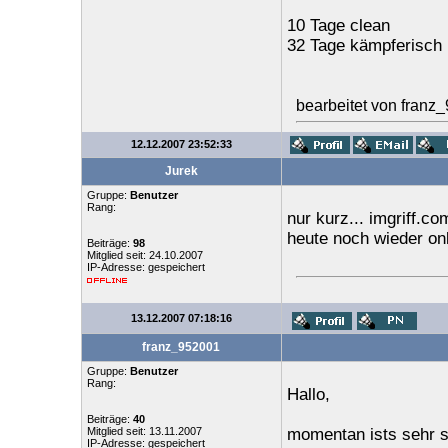
10 Tage clean
32 Tage kämpferisch
bearbeitet von franz
12.12.2007 23:52:33
Jurek
Gruppe:
Benutzer
Rang:
nur kurz... imgriff.com
heute noch wieder onl
Beiträge:
98
Mitglied seit: 24.10.2007
IP-Adresse: gespeichert
13.12.2007 07:18:16
franz_952001
Gruppe:
Benutzer
Rang:
Hallo,
Beiträge:
40
Mitglied seit: 13.11.2007
momentan ists sehr st
IP-Adresse: gespeichert