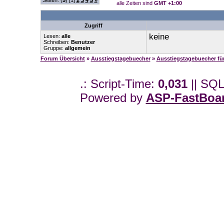
Seiten: (
5
) [1]
2
3
4
5
»
alle Zeiten sind
GMT +1:00
Zugriff
keine
Lesen:
alle
Schreiben:
Benutzer
Gruppe:
allgemein
Forum Übersicht
»
Ausstiegstagebuecher
»
Ausstiegstagebuecher f
.: Script-Time:
0,031
|| SQL
Powered by
ASP-FastBoa