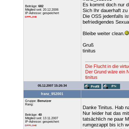
Es kommt doch nur da
Beiträge:
682
Mitglied seit: 20.12.2006
Sich Ihr dauerhaft zu
IP-Adresse: gespeichert
Die OSS jedenfalls is
befriedigendes Sexua
Bleibe weiter clean.
Gruß
tinitus
Die Flucht in die vir
Der Grund wäre ein Ne
tinitus
05.12.2007 15:26:34
franz_952001
Gruppe:
Benutzer
Rang:
Danke Tinitus. Hab n
Nur leider hat das mi
Beiträge:
40
Mitglied seit: 13.11.2007
tatsächlich ne paar 
IP-Adresse: gespeichert
rumgezappt bis ich we