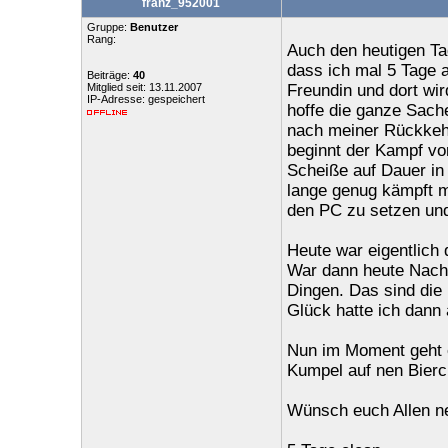
franz_952001
Gruppe:
Benutzer
Rang:
Auch den heutigen Tag
dass ich mal 5 Tage 
Beiträge:
40
Mitglied seit: 13.11.2007
Freundin und dort wir
IP-Adresse: gespeichert
hoffe die ganze Sach
nach meiner Rückkehr
beginnt der Kampf von
Scheiße auf Dauer i
lange genug kämpft m
den PC zu setzen und
Heute war eigentlich 
War dann heute Nachm
Dingen. Das sind di
Glück hatte ich dann 
Nun im Moment geht e
Kumpel auf nen Bierc
Wünsch euch Allen ne