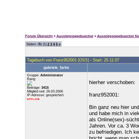
Forum Übersicht
»
Ausstiegstagebuecher
»
Ausstiegstagebuecher f
Seiten: (
5
) [1]
2
3
4
5
»
Tagebuch von Franz952001 (OSS) - Start: 25.11.07
gabriele_farke
Gruppe:
Administrator
Rang:
hierher verschoben:
Beiträge:
3415
Mitglied seit: 26.03.2006
franz952001:
IP-Adresse: gespeichert
Bin ganz neu hier und
und habe mich in vie
als Online(sex)-sücht
Jahren. Vor ca. 3 Wo
zu befriedigen. Ich 
bricht, wenn man sche