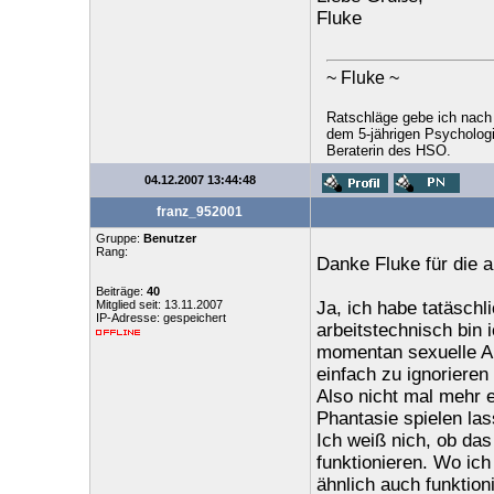
Fluke
~ Fluke ~
Ratschläge gebe ich nach
dem 5-jährigen Psychologi
Beraterin des HSO.
04.12.2007 13:44:48
franz_952001
Gruppe:
Benutzer
Rang:
Danke Fluke für die 
Beiträge:
40
Mitglied seit: 13.11.2007
Ja, ich habe tatäschl
IP-Adresse: gespeichert
arbeitstechnisch bin
momentan sexuelle Anr
einfach zu ignorieren
Also nicht mal mehr
Phantasie spielen las
Ich weiß nich, ob da
funktionieren. Wo ic
ähnlich auch funktion