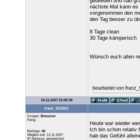
geblieben und hab gr
nächste Mal kann es 
vorgenommen den mor
den Tag besser zu üb
8 Tage clean
30 Tage kämperisch
Wünsch euch allen n
bearbeitet von franz
10.12.2007 23:05:38
franz_952001
Gruppe:
Benutzer
Rang:
Heute war wieder wes
Ich bin schon relativ
Beiträge:
40
Mitglied seit: 13.11.2007
hab das Gefühl allein
IP-Adresse: gespeichert