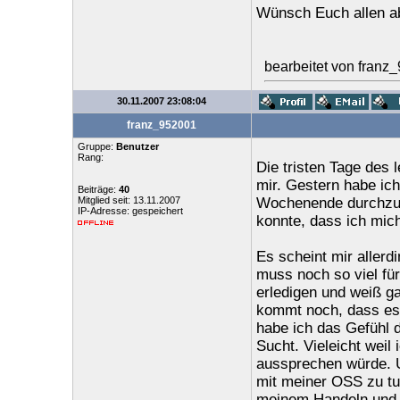
Wünsch Euch allen a
bearbeitet von franz
30.11.2007 23:08:04
franz_952001
Gruppe:
Benutzer
Rang:
Die tristen Tage des
mir. Gestern habe ic
Beiträge:
40
Mitglied seit: 13.11.2007
Wochenende durchzuh
IP-Adresse: gespeichert
konnte, dass ich mich
Es scheint mir aller
muss noch so viel fü
erledigen und weiß ga
kommt noch, dass es 
habe ich das Gefühl d
Sucht. Vieleicht weil
aussprechen würde. U
mit meiner OSS zu tu
meinem Handeln und D