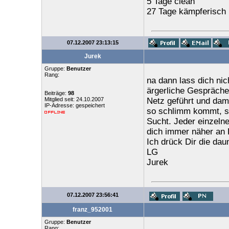
5 Tage clean
27 Tage kämpferisch
07.12.2007 23:13:15
Jurek
Gruppe:
Benutzer
Rang:
na dann lass dich ni
ärgerliche Gespräche
Beiträge:
98
Mitglied seit: 24.10.2007
Netz geführt und dami
IP-Adresse: gespeichert
so schlimm kommt, sie
Sucht. Jeder einzelne
dich immer näher an D
Ich drück Dir die da
LG
Jurek
07.12.2007 23:56:41
franz_952001
Gruppe:
Benutzer
Rang: