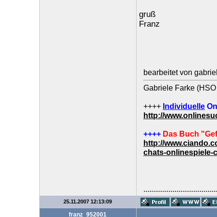
gruß
Franz
bearbeitet von gabri
Gabriele Farke (HSO 
++++
Individuelle
On
http://www.onlines
++++
Das Buch "Gef
http://www.ciando.
chats-onlinespiele-
......................................
25.11.2007 12:13:09
franz_952001