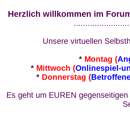
Herzlich willkommen im Foru
........................
Unsere virtuellen Selbsth
*
Montag (
An
*
Mittwoch (
Onlinespiel-u
*
Donnerstag (
Betroffen
Es geht um EUREN gegenseitigen E
Se