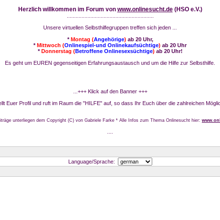
Herzlich willkommen im Forum von
www.onlinesucht.de
(HSO e.V.)
...........................................................
Unsere virtuellen Selbsthilfegruppen treffen sich jeden ...
*
Montag (
Angehörige
)
ab 20 Uhr,
*
Mittwoch (
Onlinespiel-und Onlinekaufsüchtige
)
ab 20 Uhr
*
Donnerstag (
Betroffene Onlinesexsüchtige
)
ab 20 Uhr!
Es geht um EUREN gegenseitigen Erfahrungsaustausch und um die Hilfe zur Selbsthilfe.
...+++ Klick auf den Banner +++
stellt Euer Profil und ruft im Raum die "HILFE" auf, so dass Ihr Euch über die zahlreichen Mögli
iträge unterliegen dem Copyright (C) von Gabriele Farke * Alle Infos zum Thema Onlinesucht hier:
www.onl
....
Language/Sprache: