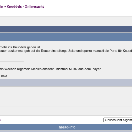
in
» Knuddels - Onlinesucht
 mehr ins Knuddels gehen ist.
ter auskennst; geh auf die Routereinstellungs Seite und sperre manuell die Ports für Knudd
alb Wochen allgemein Medien absitent.. nichtmal Musik aus dem Player
 bald..
0
Thread-Info