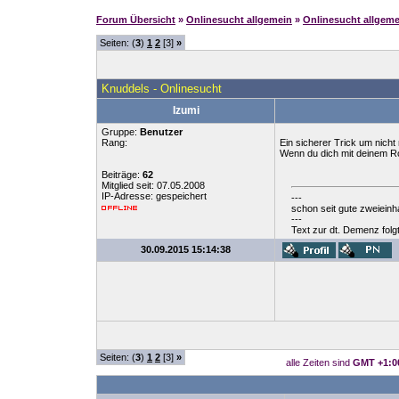
Forum Übersicht
»
Onlinesucht allgemein
»
Onlinesucht allgeme
Seiten: (
3
)
1
2
[3]
»
Knuddels - Onlinesucht
Izumi
Gruppe:
Benutzer
Rang:
Ein sicherer Trick um nicht
Wenn du dich mit deinem Rou
Beiträge:
62
Mitglied seit: 07.05.2008
IP-Adresse: gespeichert
---
schon seit gute zweieinh
---
Text zur dt. Demenz folgt
30.09.2015 15:14:38
Seiten: (
3
)
1
2
[3]
»
alle Zeiten sind
GMT +1:0