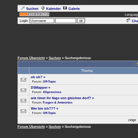
Suchen
Kalender
Galerie
Languag
Login:
Cha
Forum Übersicht
»
Suchen
» Suchergebnisse
.:
Thema
oh oh?
»
Forum:
Off-Topic
DSMapper
»
Forum:
Allgemeines
wie timet ihr 4ags von gleichen dorf?
»
Forum:
Fragen & Antworten
Wer bin ich???
»
Forum:
Off-Topic
zeige
Forum Übersicht
»
Suchen
» Suchergebnisse