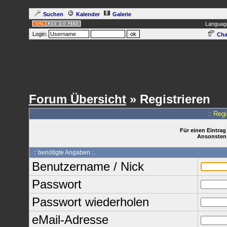
Suchen
Kalender
Galerie
Languag
Login:
Cha
Forum Übersicht
» Registrieren
.: Reg
Für einen Eintrag
Ansonsten 
:: benötigte Angaben :.
Benutzername / Nick
Passwort
Passwort wiederholen
eMail-Adresse