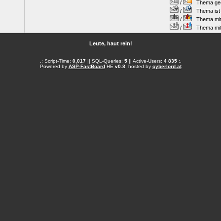
/
Thema gesc
/
Thema ist w
/
Thema mit 
/
Thema mit S
Leute, haut rein!
.: Script-Time:
0,017
|| SQL-Queries:
5
|| Active-Users:
4 835
:.
Powered by
ASP-FastBoard
HE
v0.8
, hosted by
cyberlord.at