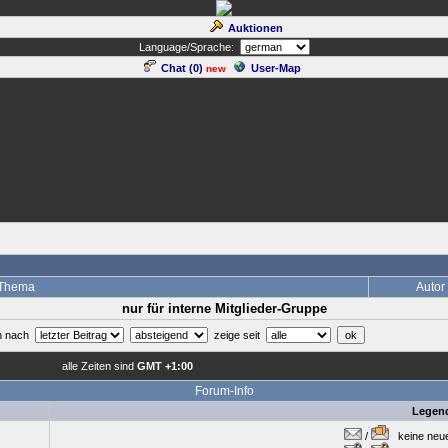
Auktionen
Language/Sprache:
Chat (
0
)
User-Map
new
Thema
Autor
nur für interne Mitglieder-Gruppe
en nach
zeige seit
alle Zeiten sind
GMT +1:00
Forum-Info
Legen
/
keine neuen