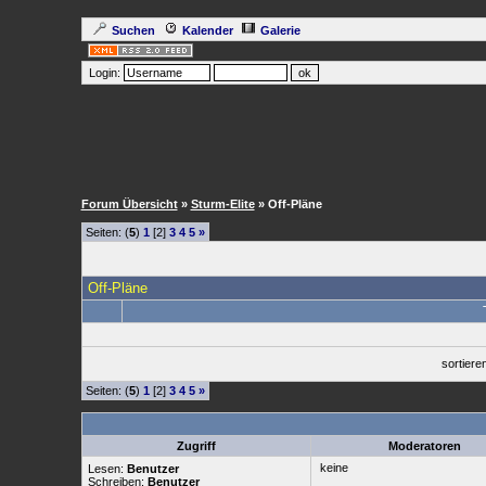
Suchen
Kalender
Galerie
Login:
Forum Übersicht
»
Sturm-Elite
» Off-Pläne
Seiten: (
5
)
1
[2]
3
4
5
»
Off-Pläne
sortier
Seiten: (
5
)
1
[2]
3
4
5
»
Zugriff
Moderatoren
keine
Lesen:
Benutzer
Schreiben:
Benutzer