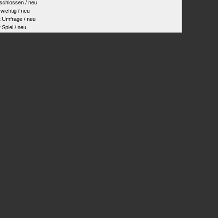
hlossen / neu
ichtig / neu
Umfrage / neu
piel / neu