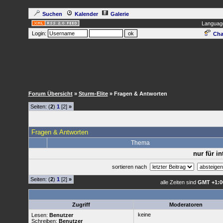
Suchen
Kalender
Galerie
Languag
Login:
Cha
Forum Übersicht
»
Sturm-Elite
» Fragen & Antworten
Seiten: (
2
)
1
[2]
»
Fragen & Antworten
Thema
nur für i
sortieren nach
Seiten: (
2
)
1
[2]
»
alle Zeiten sind
GMT +1:0
Zugriff
Moderatoren
keine
Lesen:
Benutzer
Schreiben:
Benutzer