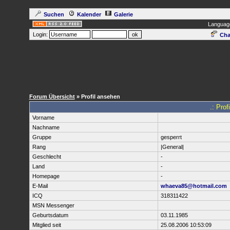
Suchen
Kalender
Galerie
Languag
Login:
Cha
Forum Übersicht
» Profil ansehen
.: Prof
Vorname
Nachname
Gruppe
gesperrt
Rang
|General|
Geschlecht
-
Land
-
Homepage
-
E-Mail
whaeva85@hotmail.com
ICQ
318311422
MSN Messenger
Geburtsdatum
03.11.1985
Mitglied seit
25.08.2006 10:53:09