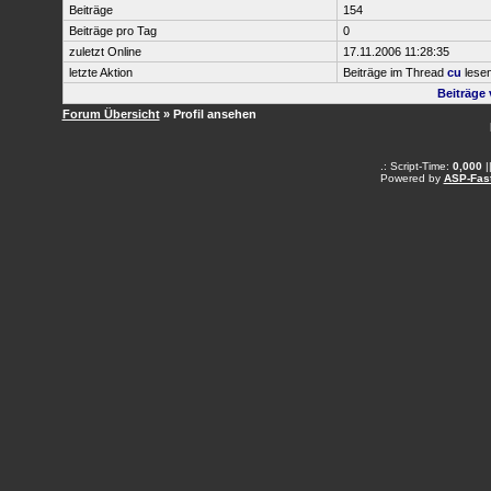
Beiträge
154
Beiträge pro Tag
0
zuletzt Online
17.11.2006 11:28:35
letzte Aktion
Beiträge im Thread
cu
lese
Beiträge
Forum Übersicht
» Profil ansehen
.: Script-Time:
0,000
|
Powered by
ASP-Fas