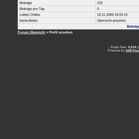
Beiträge
232
Beiträge pro Tag
0
zuletzt Online
19.11.2006 19:05:14
letzte Aktion
Übersicht ansehen
Beiträ
Forum Übersicht
» Profil ansehen
.: Script-Time:
0,016
|
Powered by
ASP-Fas