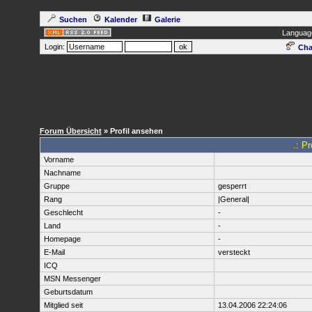
Suchen
Kalender
Galerie
Languag
Login:
Cha
Forum Übersicht
» Profil ansehen
.: P
Vorname
Nachname
Gruppe
gesperrt
Rang
|General|
Geschlecht
-
Land
-
Homepage
-
E-Mail
versteckt
ICQ
MSN Messenger
Geburtsdatum
Mitglied seit
13.04.2006 22:24:06