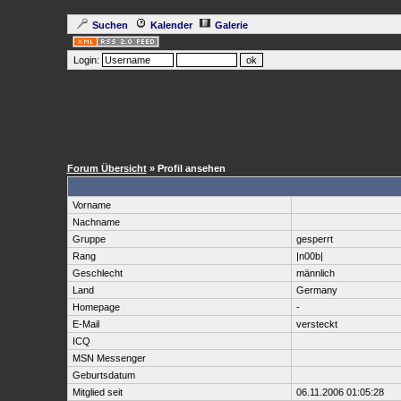
Suchen
Kalender
Galerie
Login:
Forum Übersicht
» Profil ansehen
Vorname
Nachname
Gruppe
gesperrt
Rang
|n00b|
Geschlecht
männlich
Land
Germany
Homepage
-
E-Mail
versteckt
ICQ
MSN Messenger
Geburtsdatum
Mitglied seit
06.11.2006 01:05:28