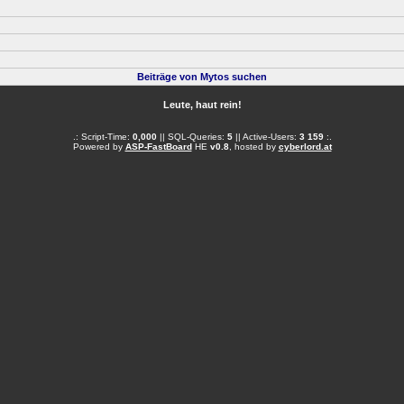
Beiträge von Mytos suchen
Leute, haut rein!
.: Script-Time:
0,000
|| SQL-Queries:
5
|| Active-Users:
3 159
:.
Powered by
ASP-FastBoard
HE
v0.8
, hosted by
cyberlord.at