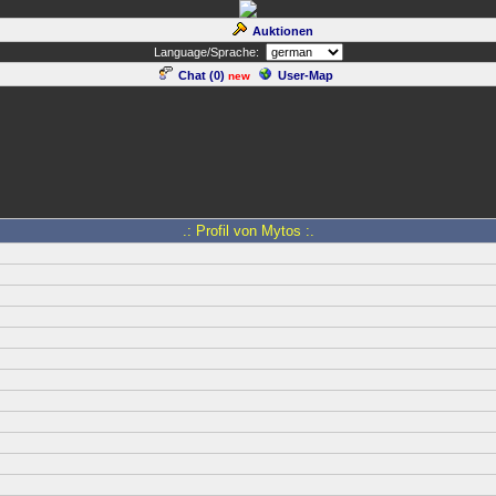
Auktionen
Language/Sprache:
Chat (
0
)
User-Map
new
.: Profil von Mytos :.