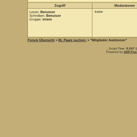
Zugriff
Moderatoren
keine
Lesen:
Benutzer
Schreiben:
Benutzer
Gruppe:
intern
Forum Übersicht
»
Bi. Paare suchen:
» "Mitglieder Auktionen"
.: Script-Time:
0,047
|
Powered by
ASP-Fas