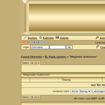
Suchen
Kalender
Galerie
Auk
Languag
Login:
Cha
Forum Übersicht
»
Bi. Paare suchen:
» "Mitglieder Auktionen"
Seiten: (
1
) [1]
»
"Mitglieder Auktionen"
Thema
nur für i
sortieren nach
Seiten: (
1
) [1]
»
alle Zeiten sind
GMT +1:00