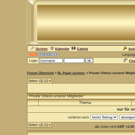
Suchen
Kalender
Galerie
Auk
Languag
Login:
Cha
Forum Übersicht
»
Bi. Paare suchen:
» Private Videos unserer Mitgli
Seiten: (
1
) [1]
»
Private Videos unserer Mitglieder
Thema
nur für i
sortieren nach
Seiten: (
1
) [1]
»
alle Zeiten sind
GMT +1:00