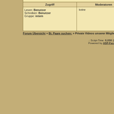
Zugriff
Moderatoren
keine
Lesen:
Benutzer
Schreiben:
Benutzer
Gruppe:
intern
Forum Übersicht
»
Bi. Paare suchen:
» Private Videos unserer Mitgli
.: Script-Time:
0,030
|
Powered by
ASP-Fas