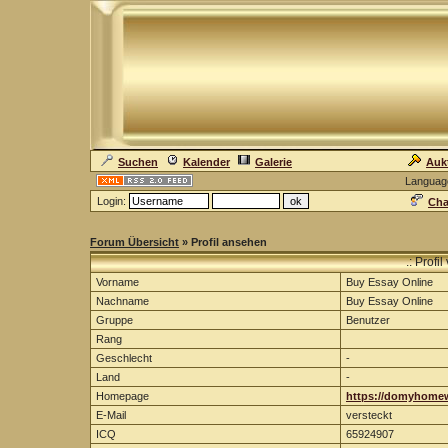
Suchen
Kalender
Galerie
Auk
Languag
Login:
Cha
Forum Übersicht
» Profil ansehen
.: Profi
Vorname
Buy Essay Online
Nachname
Buy Essay Online
Gruppe
Benutzer
Rang
Geschlecht
-
Land
-
Homepage
https://domyhomew
E-Mail
versteckt
ICQ
65924907