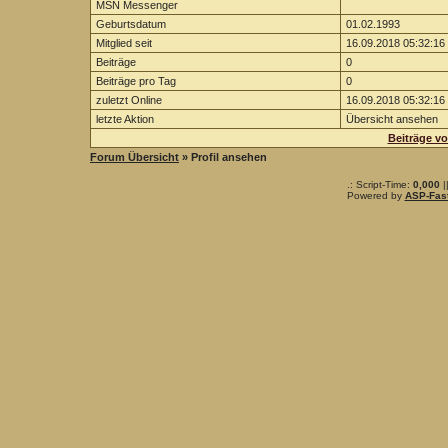
MSN Messenger
Geburtsdatum
01.02.1993
Mitglied seit
16.09.2018 05:32:16
Beiträge
0
Beiträge pro Tag
0
zuletzt Online
16.09.2018 05:32:16
letzte Aktion
Übersicht ansehen
Beiträge v
Forum Übersicht
» Profil ansehen
.: Script-Time:
0,000
|
Powered by
ASP-Fas