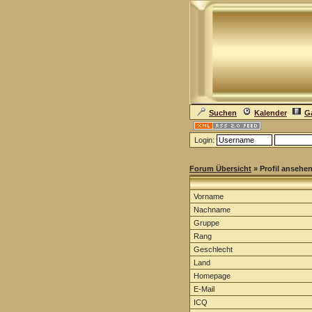
Suchen
Kalender
Ga
Login:
Forum Übersicht
» Profil ansehe
Vorname
Nachname
Gruppe
Rang
Geschlecht
Land
Homepage
E-Mail
ICQ