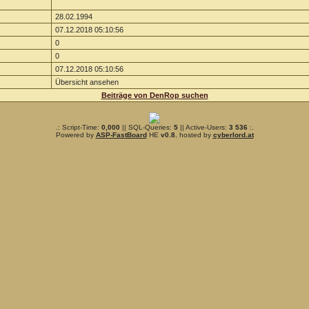
28.02.1994
07.12.2018 05:10:56
0
0
07.12.2018 05:10:56
Übersicht ansehen
Beiträge von DenRop suchen
n
.: Script-Time:
0,000
|| SQL-Queries:
5
|| Active-Users:
3 536
:.
Powered by
ASP-FastBoard
HE
v0.8
, hosted by
cyberlord.at