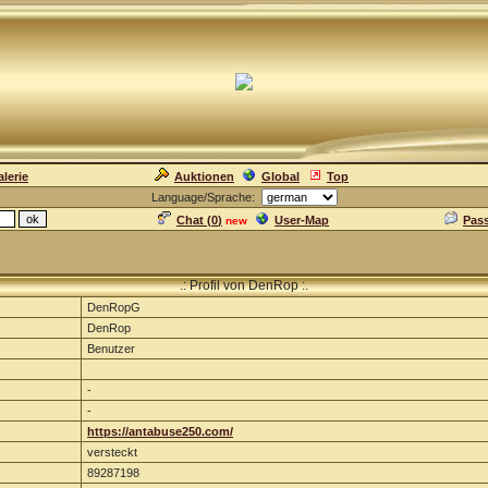
lerie
Auktionen
Global
Top
Language/Sprache:
Chat (
0
)
User-Map
Pas
new
n
.: Profil von DenRop :.
DenRopG
DenRop
Benutzer
-
-
https://antabuse250.com/
versteckt
89287198