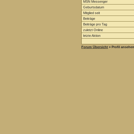
MSN Messenger
Geburtsdatum
Mitglied seit
Beiträge
Beiträge pro Tag
zuletzt Online
letzte Aktion
Forum Übersicht
» Profil ansehe