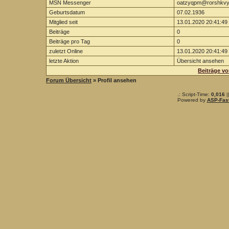
MSN Messenger
oatzyqpm@rorshkvy
Geburtsdatum
07.02.1936
Mitglied seit
13.01.2020 20:41:49
Beiträge
0
Beiträge pro Tag
0
zuletzt Online
13.01.2020 20:41:49
letzte Aktion
Übersicht ansehen
Beiträge v
Forum Übersicht
» Profil ansehen
.: Script-Time:
0,016
|
Powered by
ASP-Fas