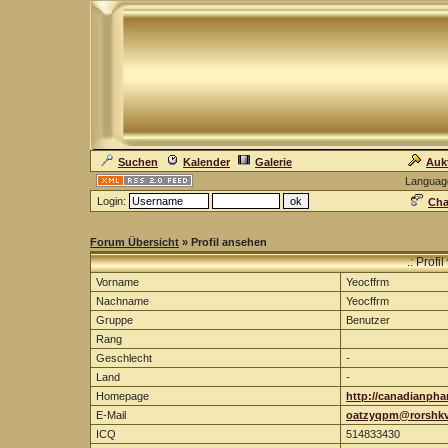
Suchen
Kalender
Galerie
Auk
Languag
Login:
Cha
Forum Übersicht
» Profil ansehen
.: Prof
Vorname
Yeocffrm
Nachname
Yeocffrm
Gruppe
Benutzer
Rang
Geschlecht
-
Land
-
Homepage
http://canadianph
E-Mail
oatzyqpm@rorshk
ICQ
514833430