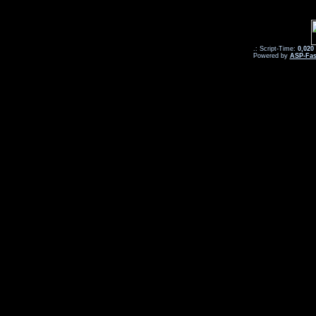
.: Script-Time:
0,020
Powered by
ASP-Fas