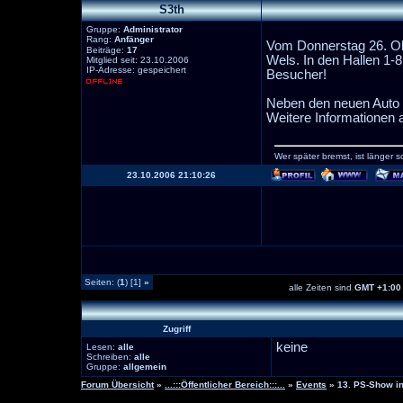
S3th
Gruppe:
Administrator
Rang:
Anfänger
Vom Donnerstag 26. Okt
Beiträge:
17
Wels. In den Hallen 1-8
Mitglied seit: 23.10.2006
IP-Adresse: gespeichert
Besucher!
Neben den neuen Auto v
Weitere Informationen 
Wer später bremst, ist länger s
23.10.2006 21:10:26
Seiten: (
1
) [1]
»
alle Zeiten sind
GMT +1:00
Zugriff
keine
Lesen:
alle
Schreiben:
alle
Gruppe:
allgemein
Forum Übersicht
»
...:::Öffentlicher Bereich:::...
»
Events
» 13. PS-Show i