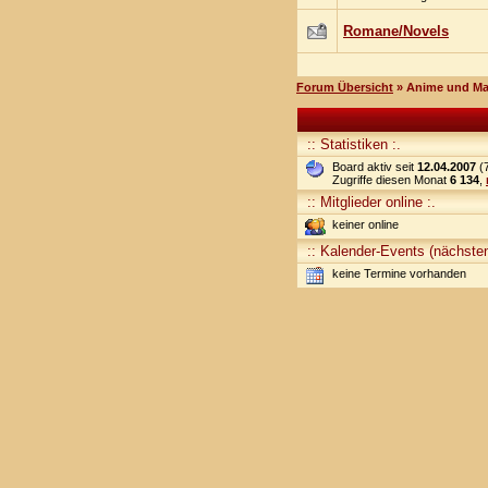
Romane/Novels
Forum Übersicht
» Anime und M
:: Statistiken :.
Board aktiv seit
12.04.2007
(7
Zugriffe diesen Monat
6 134
,
:: Mitglieder online :.
keiner online
:: Kalender-Events (nächsten
keine Termine vorhanden