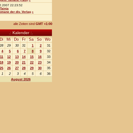
2.2007 22:23:52
Tainja
omane der div. Verlag
»
alle Zeiten sind
GMT +1:00
.: Kalender :.
Di
Mi
Do
Fr
Sa
So
Wo
28
29
30
31
1
2
31
4
5
6
7
8
9
32
11
12
13
14
15
16
33
18
19
20
21
22
23
34
25
26
27
28
29
30
35
1
2
3
4
5
6
36
August 2026