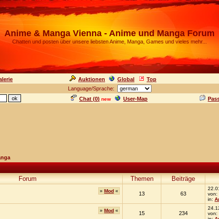
Anime & Manga Vienna - Anime und Manga Forum
Chatten und posten über unsere liebsten Anime, Manga, Games und vieles mehr...
lerie
Auktionen
Global
Top
Language/Sprache:
Chat (
0
)
User-Map
Pas
new
anga
Forum
Themen
Beiträge
22.0
»
Mod
«
13
63
von:
in:
A
24.1
»
Mod
«
15
234
von:
in:
A