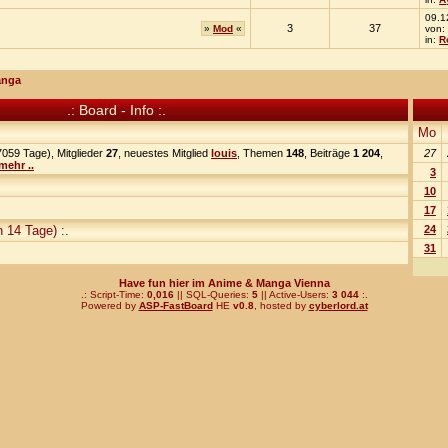
09.1
3
37
»
Mod
«
von:
in:
R
anga
.: Board - Info :.
Mo
059 Tage), Mitglieder
27
, neuestes Mitglied
louis
, Themen
148
, Beiträge
1 204
,
27
mehr ..
3
10
17
 14 Tage) :.
24
31
Have fun hier im Anime & Manga Vienna
.: Script-Time:
0,016
|| SQL-Queries:
5
|| Active-Users:
3 044
:.
Powered by
ASP-FastBoard
HE
v0.8
, hosted by
cyberlord.at