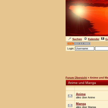
Suchen
Kalender
Ga
Login:
Forum Übersicht
» Anime und M
Anime und Manga
Anime
alles über Anime
Manga
alles über Manga