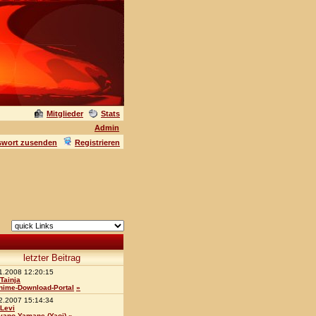
Mitglieder
Stats
Admin
swort zusenden
Registrieren
letzter Beitrag
1.2008 12:20:15
Tainja
nime-Download-Portal
»
2.2007 15:14:34
Levi
yano Yamane (Yaoi)
»