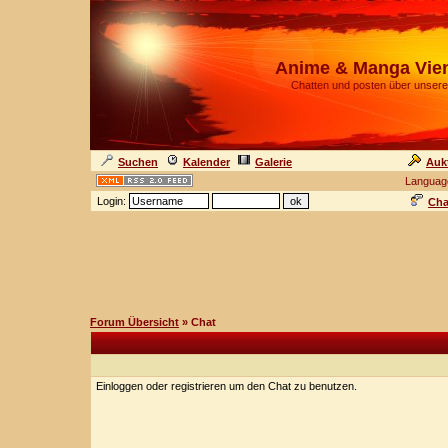
Anime & Manga Vie
Chatten und posten über unsere
Suchen
Kalender
Galerie
Auk
Languag
Login:
Cha
Forum Übersicht
» Chat
Einloggen oder registrieren um den Chat zu benutzen.