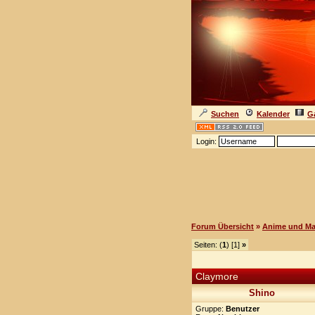
Suchen
Kalender
Ga
Login:
Forum Übersicht
»
Anime und M
Seiten: (
1
) [1]
»
Claymore
Shino
Gruppe:
Benutzer