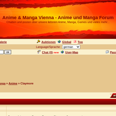
Anime & Manga Vienna - Anime und Manga Forum
Chatten und posten über unsere liebsten Anime, Manga, Games und vieles mehr...
lerie
Auktionen
Global
Top
Language/Sprache:
Chat (
0
)
User-Map
Pas
new
anga
»
Anime
» Claymore