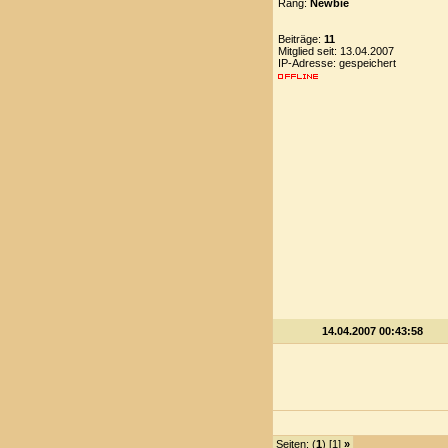
Rang:
Newbie
Beiträge:
11
Mitglied seit: 13.04.2007
IP-Adresse: gespeichert
14.04.2007 00:43:58
Seiten: (
1
) [1]
»