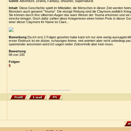
Genre
: Adventure, Drama, Fantasy, Shounen, Supernatural
Inhalt
: Diese Geschichte spielt im Mittelalter, die Menschen in dieser Zeit werden he
Monstern auch genannt "Youma". Die einzige Rettung sind die Claymore,weiblich Krie
Sie können durch ihre silbernen Augen das ware Wesen der Youma erkennen und sie 
strecke bringen. Doch dafür zahlen diese Kriegerinnen einen hohen Preis in dieser G
einer dieser Claymore ihr Name ist Clare...
Bemerkung
:Da ich erst 2 Folgen gesehen habe kann ich nur eine wenig aussagekrä
erster Eindruck ist ein düster, schauriges Anime, nett animiert aber nicht unbedingt pa
spannender ansonsten würd ich sagen netter Zeitvertreib aber kein muss.
Bewertung
:
68 von 100
Folgen
:
6