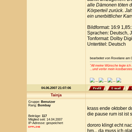
alle Dämonen töten di
Körperteil zurück. J
ein unerbittlicher Kam
Bildformat: 16:9 1,85
Sprachen: Deutsch, 
Tonformat: Dolby Digi
Untertitel: Deutsch
bearbeitet von Roxelane am 
"All meine Wünsche legte ich 
...und verlor mein kostbarste
--
--
--
04.06.2007 21:07:06
Tainja
Gruppe:
Benutzer
Rang:
Bombay
krass ende oktober do
die pause rum ist ist 
Beiträge:
117
Mitglied seit: 14.04.2007
IP-Adresse: gespeichert
dororo klingt echt nac
hm... da muss ich gla