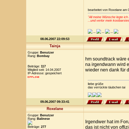
bearbeitet von Roxelane am 
"All meine Wünsche legte ich 
...und verlor mein kostbarste
--
--
--
08.06.2007 22:09:53
Tainja
Gruppe:
Benutzer
Rang:
Bombay
hm soundtrack wäre e
na irgendwann wird 
Beiträge:
117
wieder nen dank für d
Mitglied seit: 14.04.2007
IP-Adresse: gespeichert
liebe grüße
das verrückte täubchen tai
09.06.2007 09:33:41
Roxelane
Gruppe:
Benutzer
Rang:
Balinese
Irgendwer hat im For
das ist nicht von offi
Beiträge:
277