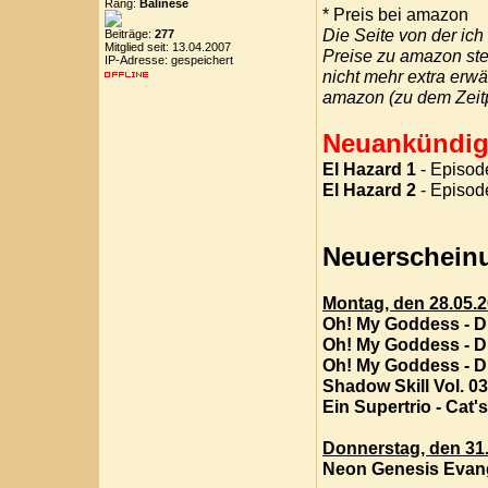
Rang:
Balinese
* Preis bei amazon
Die Seite von der ich
Beiträge:
277
Mitglied seit: 13.04.2007
Preise zu amazon steh
IP-Adresse: gespeichert
nicht mehr extra erw
amazon (zu dem Zeitp
Neuankündig
El Hazard 1
- Episod
El Hazard 2
- Episod
Neuerschein
Montag, den 28.05.
Oh! My Goddess - Di
Oh! My Goddess - Die
Oh! My Goddess - Die
Shadow Skill Vol. 03
Ein Supertrio - Cat's
Donnerstag, den 31
Neon Genesis Evange