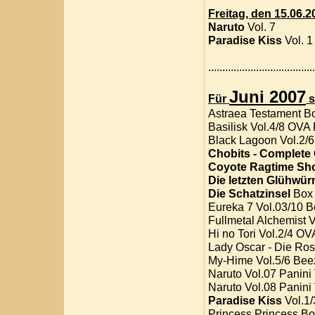
Freitag, den 15.06.2
Naruto
Vol. 7
Paradise Kiss
Vol. 1
....................................
Juni 2007
Für
s
Astraea Testament Bo
Basilisk Vol.4/8 OVA 
Black Lagoon Vol.2/6
Chobits - Complete 
Coyote Ragtime Sh
Die letzten Glühwü
Die Schatzinsel
Box 
Eureka 7 Vol.03/10 B
Fullmetal Alchemist 
Hi no Tori Vol.2/4 OV
Lady Oscar - Die Ros
My-Hime Vol.5/6 Beez
Naruto Vol.07 Panini
Naruto Vol.08 Panini
Paradise Kiss
Vol.1/
Princess Princess Bo