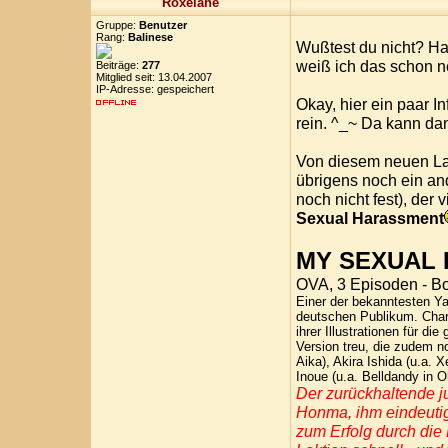
Roxelane
Gruppe:
Benutzer
Rang:
Balinese
Wußtest du nicht? Ha
weiß ich das schon ne
Beiträge:
277
Mitglied seit: 13.04.2007
IP-Adresse: gespeichert
Okay, hier ein paar I
rein. ^_~ Da kann da
Von diesem neuen La
übrigens noch ein an
noch nicht fest), der v
Sexual Harassment
MY SEXUAL
OVA, 3 Episoden - B
Einer der bekanntesten
deutschen Publikum. Char
ihrer Illustrationen für 
Version treu, die zudem n
Aika), Akira Ishida (u.a. 
Inoue (u.a. Belldandy in
Der zurückhaltende ju
Honma, ihm eindeuti
zum Erfolg durch die 