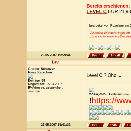
Bereits erschienen:
LEVEL C
EUR 21,98
bearbeitet von Roxelane am 
"All meine Wünsche legte ich 
...und verlor mein kostbarste
--
--
--
26.05.2007 19:59:44
Levi
Gruppe:
Benutzer
Rang:
Kätzchen
Level C ? Oho....
Beiträge:
88
Mitglied seit: 15.04.2007
IP-Adresse: gespeichert
WSPA;WWF; Tierheime usw....
!
https://w
27.05.2007 19:01:32