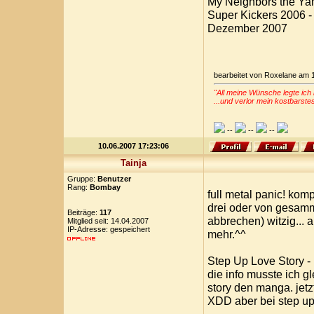
My Neighbors the Y
Super Kickers 2006 -
Dezember 2007
bearbeitet von Roxelane am 
"All meine Wünsche legte ich 
...und verlor mein kostbarste
--
--
--
10.06.2007 17:23:06
Tainja
Gruppe:
Benutzer
Rang:
Bombay
full metal panic! komp
drei oder von gesamm
Beiträge:
117
abbrechen) witzig... 
Mitglied seit: 14.04.2007
IP-Adresse: gespeichert
mehr.^^
Step Up Love Story -
die info musste ich g
story den manga. jetz
XDD aber bei step up 