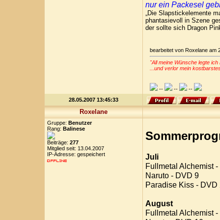
nur ein Packesel geb
„Die Slapstickelemente ma
phantasievoll in Szene g
der sollte sich Dragon Pi
bearbeitet von Roxelane am 
"All meine Wünsche legte ich 
...und verlor mein kostbarste
--
--
--
28.05.2007 13:45:33
Roxelane
Gruppe:
Benutzer
Rang:
Balinese
Sommerprogr
Beiträge:
277
Mitglied seit: 13.04.2007
IP-Adresse: gespeichert
Juli
Fullmetal Alchemist 
Naruto - DVD 9
Paradise Kiss - DVD
August
Fullmetal Alchemist 