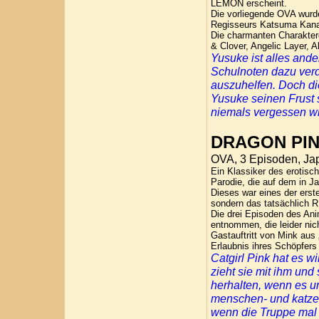
LEMON erscheint.
Die vorliegende OVA wurd
Regisseurs Katsuma Kan
Die charmanten Charakter
& Clover, Angelic Layer, Ak
Yusuke ist alles ande
Schulnoten dazu verd
auszuhelfen. Doch di
Yusuke seinen Frust 
niemals vergessen w
DRAGON PI
OVA, 3 Episoden, Ja
Ein Klassiker des erotisc
Parodie, die auf dem in Ja
Dieses war eines der erst
sondern das tatsächlich 
Die drei Episoden des Ani
entnommen, die leider nich
Gastauftritt von Mink aus 
Erlaubnis ihres Schöpfers
Catgirl Pink hat es w
zieht sie mit ihm und
herhalten, wenn es um
menschen- und katze
wenn die Truppe mal 