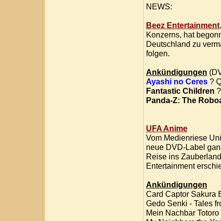
NEWS:
Beez Entertainment
Konzerns, hat begonn
Deutschland zu verma
folgen.
Ankündigungen
(DV
Ayashi no Ceres
? Q
Fantastic Children
?
Panda-Z: The Robo
UFA Anime
Vom Medienriese Univ
neue DVD-Label ganz
Reise ins Zauberlan
Entertainment erschi
Ankündigungen
Card Captor Sakura 
Gedo Senki - Tales f
Mein Nachbar Totoro