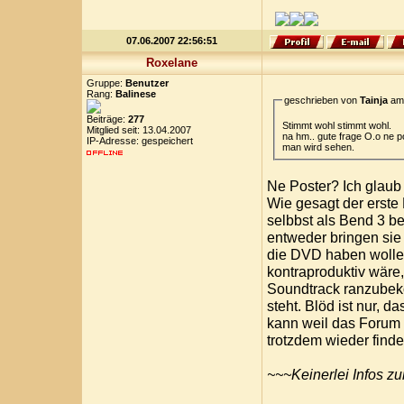
07.06.2007 22:56:51
Roxelane
Gruppe:
Benutzer
Rang:
Balinese
geschrieben von
Tainja
am 
Beiträge:
277
Stimmt wohl stimmt wohl.
Mitglied seit: 13.04.2007
na hm.. gute frage O.o ne 
IP-Adresse: gespeichert
man wird sehen.
Ne Poster? Ich glaub
Wie gesagt der erste
selbbst als Bend 3 b
entweder bringen sie 
die DVD haben wollen
kontraproduktiv wäre
Soundtrack ranzubek
steht. Blöd ist nur, 
kann weil das Forum v
trotzdem wieder finde
~~~Keinerlei Infos zu