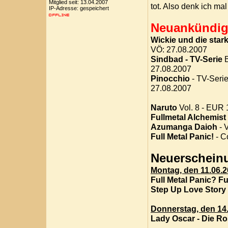
Mitglied seit: 13.04.2007
tot. Also denk ich m
IP-Adresse: gespeichert
Neuankündig
Wickie und die star
VÖ: 27.08.2007
Sindbad - TV-Serie
B
27.08.2007
Pinocchio
- TV-Seri
27.08.2007
Naruto
Vol. 8 - EUR 
Fullmetal Alchemist
Azumanga Daioh
- 
Full Metal Panic!
- C
Neuerschein
Montag, den 11.06.
Full Metal Panic? F
Step Up Love Story
Donnerstag, den 14
Lady Oscar - Die Ro