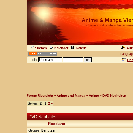
Anime & Manga Vie
Chatten und posten über unsere
Suchen
Kalender
Galerie
Auk
Languag
Login:
Cha
Forum Übersicht
»
Anime und Manga
»
Anime
» DVD Neuheiten
Seiten: (
2
) [1]
2
»
DVD Neuheiten
Roxelane
Gruppe:
Benutzer