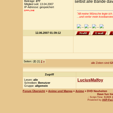
selbst alle Bände da
Beiträge:
277
Mitglied seit: 13.04.2007
IP-Adresse: gespeichert
"All meine Wünsche legte ich 
...und verlor mein kostbarste
--
--
--
12.06.2007 01:39:12
Seiten: (
2
) [1]
2
»
alle Zeiten sind
GM
Zugriff
LuciusMalfoy
Lesen:
alle
Schreiben:
Benutzer
Gruppe:
allgemein
Forum Übersicht
»
Anime und Manga
»
Anime
» DVD Neuheiten
Have fun hi
.: Script-Time:
0,015
|
Powered by
ASP-Fas