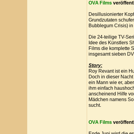
OVA Films
veröffent
Desillusionierter Kop
Grundzutaten schufen 
Bubblegum Crisis) in 
Die 24-teilige TV-Seri
Idee des Künstlers S
Films die komplette 
insgesamt sieben DV
Story:
Roy Revant ist ein Hu
Doch in dieser Nacht 
ein Mann wie er, abe
ihm einfach haushoch
anscheinend Hilfe von
Mädchen namens Solty
sucht.
OVA Films
veröffent
Ende Juni wird die e