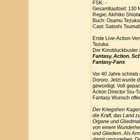
FSK: -
Gesamtlaufzeit: 130 
Regie: Akihiko Shiot
Buch: Osamu Tezuka
Cast: Satoshi Tsumab
Erste Live-Action-V
Tezuka
Der Kinobluckbuster
Fantasy, Action, S
Fantasy-Fans
Vor 40 Jahre schrieb
Dororo. Jetzt wurde 
gewürdigt. Voll gepa
Action Director Siu-T
Fantasy Wunsch offe
Der Kriegsherr Kage
die Kraft, das Land 
Organe und Gliedmaße
von einem Wunderheil
und Gliedern. Als Ar
damit umzugehen. Do