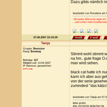
Dazu gibts nämlich i
bearbeitet von Roxelane am 
"All meine Wünsche legte ich 
...und verlor mein kostbarste
--
--
--
07.06.2007 22:19:29
Tainja
Gruppe:
Benutzer
Rang:
Bombay
Stimmt wohl stimmt w
na hm.. gute frage O
Beiträge:
117
man wird sehen.
Mitglied seit: 14.04.2007
IP-Adresse: gespeichert
black cat hatte ich n
kann ich aber aus gel
von der serie gesehe
zumindest "das kätz
bearbeitet von Tainja am 07.
liebe grüße
das verrückte täubchen tai