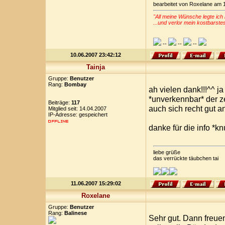
bearbeitet von Roxelane am 
"All meine Wünsche legte ich 
...und verlor mein kostbarste
--
--
--
10.06.2007 23:42:12
Tainja
Gruppe:
Benutzer
Rang:
Bombay
ah vielen dank!!!^^ ja
*unverkennbar* der z
Beiträge:
117
auch sich recht gut a
Mitglied seit: 14.04.2007
IP-Adresse: gespeichert
danke für die info *k
liebe grüße
das verrückte täubchen tai
11.06.2007 15:29:02
Roxelane
Gruppe:
Benutzer
Rang:
Balinese
Sehr gut. Dann freue