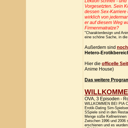
Lektion schnell - un
Vorgesetzten. Sein Ko
dessen Sex-Karriere 
wirklich von jederma
er auf diesem Weg wa
Firmenmatratze?
"Charakterdesign und Anima
eine schöne Sache, in die
Außerdem sind
noch
Hetero-Erotikbereic
Hier die
officelle S
Anime House)
Das weitere Progra
WILLKOMMEN
OVA, 3 Episoden - R
WILLKOMMEN BEI PIA CARRO
Erotik-Dating Sim-Spielser
SSpiele sind in den Restau
Menge süße Kellnerinnen k
Zwischen 1996 und 2006 
erschienen und es wurden 