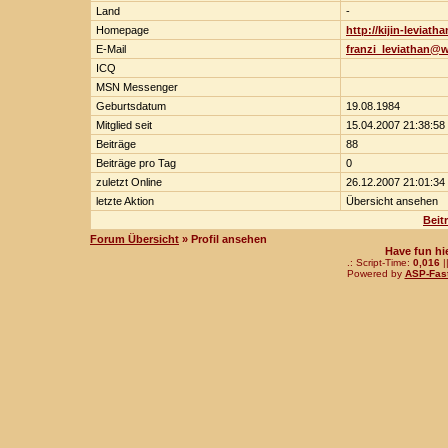
Land
-
Homepage
http://kijin-leviat
E-Mail
franzi_leviathan@
ICQ
MSN Messenger
Geburtsdatum
19.08.1984
Mitglied seit
15.04.2007 21:38:58
Beiträge
88
Beiträge pro Tag
0
zuletzt Online
26.12.2007 21:01:34
letzte Aktion
Übersicht ansehen
Beit
Forum Übersicht
» Profil ansehen
Have fun hi
.: Script-Time:
0,016
|
Powered by
ASP-Fas