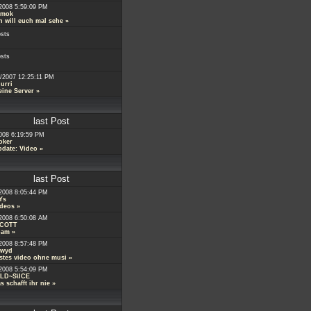
2008 5:59:09 PM
mok
h will euch mal sehe
»
osts
osts
/2007 12:25:11 PM
urri
ine Server
»
last Post
008 6:19:59 PM
oker
date: Video
»
last Post
2008 8:05:44 PM
Ys
ideos
»
2008 6:50:08 AM
COTT
pam
»
2008 8:57:48 PM
wyd
stes video ohne musi
»
2008 5:54:09 PM
LD~S\ICE
s schafft ihr nie
»