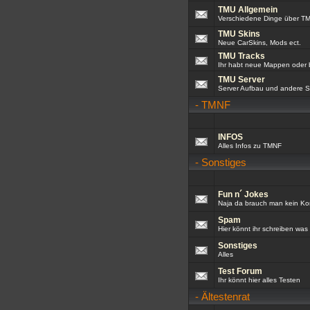
TMU Allgemein
Verschiedene Dinge über T
TMU Skins
Neue CarSkins, Mods ect.
TMU Tracks
Ihr habt neue Mappen oder br
TMU Server
Server Aufbau und andere S
-
TMNF
INFOS
Alles Infos zu TMNF
-
Sonstiges
Fun n´ Jokes
Naja da brauch man kein K
Spam
Hier könnt ihr schreiben was i
Sonstiges
Alles
Test Forum
Ihr könnt hier alles Testen
-
Ältestenrat