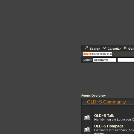
Search
Calendar
Gal
Login:
Forum Overview
-
OLD~S Community
OLD~S Talk
Hier können die Leute von 
OLD~S Hompage
Hier könnt ihr Feedback, An
posten.