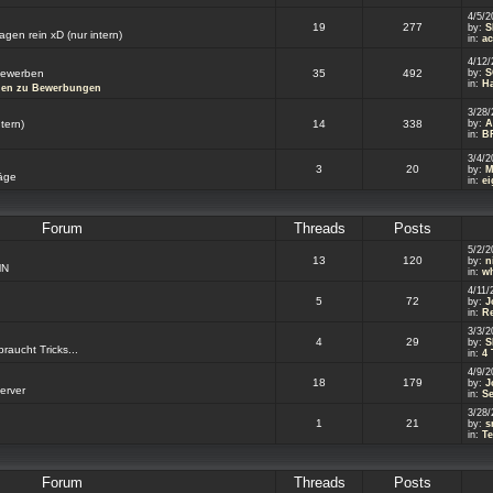
4/5/2
19
277
by:
S
gen rein xD (nur intern)
in:
a
4/12/
 bewerben
35
492
by:
S
in:
Ha
gen zu Bewerbungen
3/28/
tern)
14
338
by:
A
in:
BR
3/4/2
3
20
by:
M
räge
in:
ei
Forum
Threads
Posts
5/2/2
13
120
by:
n
MN
in:
wh
4/11/
5
72
by:
J
in:
Re
3/3/2
4
29
by:
S
aucht Tricks...
in:
4 
4/9/2
18
179
by:
J
erver
in:
Se
3/28/
1
21
by:
s
in:
T
Forum
Threads
Posts