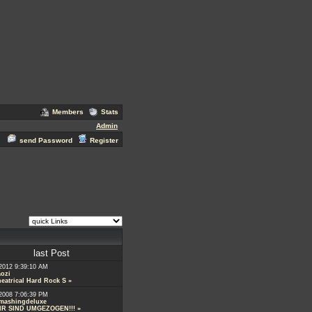
Members
Stats
Admin
send Password
Register
last Post
2012 9:39:10 AM
aozi
eatrical Hard Rock S
»
2008 7:06:39 PM
mashingdeluxe
IR SIND UMGEZOGEN!!!
»