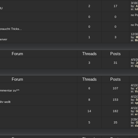
3/19/
2
17
by:
A
MU
in:
Ic
no P
0
0
no P
0
0
aucht Tricks...
12/30
1
3
by:
M
erver
in:
Me
Forum
Threads
Posts
4/5/2
3
31
by:
J
in:
Up
Forum
Threads
Posts
4/13/
6
107
by:
s
ommentar zu^^
in:
V
4/12/
8
153
by:
S
hr wollt
in:
s
4/13/
14
182
by:
G
in:
er
2/29/
5
35
by:
O
in:
da