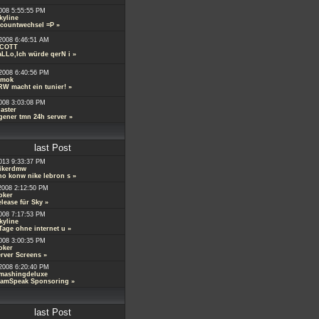
008 5:55:55 PM
kyline
ccountwechsel =P
»
2008 6:46:51 AM
COTT
LLo,Ich würde qerN i
»
2008 6:40:56 PM
mok
W macht ein tunier!
»
008 3:03:08 PM
aster
gener tmn 24h server
»
last Post
013 9:33:37 PM
ikerdmw
o konw nike lebron s
»
2008 2:12:50 PM
oker
lease für Sky
»
008 7:17:53 PM
kyline
Tage ohne internet u
»
008 3:00:35 PM
oker
rver Screens
»
2008 6:20:40 PM
mashingdeluxe
eamSpeak Sponsoring
»
last Post