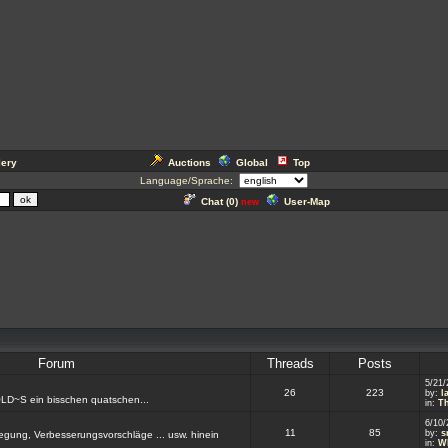
lery
Auctions
Global
Top
Language/Sprache:
Chat (
0
)
User-Map
new
Forum
Threads
Posts
5/21/
26
223
by:
l
OLD~S ein bisschen quatschen...
in:
Th
6/10/
11
85
by:
s
regung, Verbesserungsvorschläge ... usw. hinein
in:
W