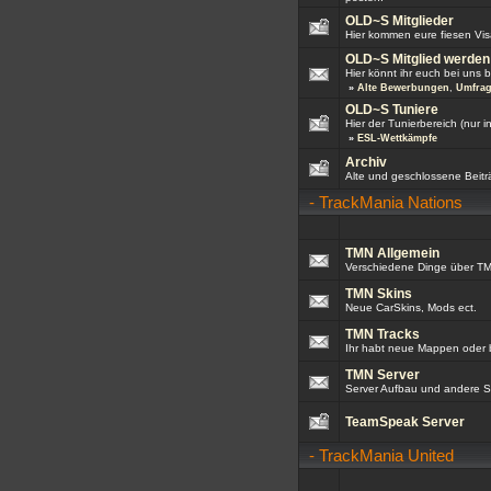
OLD~S Mitglieder
Hier kommen eure fiesen Visa
OLD~S Mitglied werden
Hier könnt ihr euch bei uns
»
Alte Bewerbungen
,
Umfra
OLD~S Tuniere
Hier der Tunierbereich (nur in
»
ESL-Wettkämpfe
Archiv
Alte und geschlossene Beit
-
TrackMania Nations
TMN Allgemein
Verschiedene Dinge über T
TMN Skins
Neue CarSkins, Mods ect.
TMN Tracks
Ihr habt neue Mappen oder br
TMN Server
Server Aufbau und andere S
TeamSpeak Server
-
TrackMania United