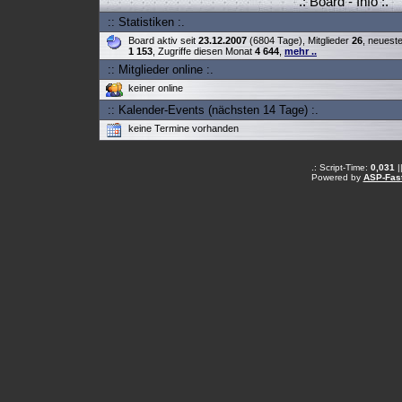
.: Board - Info :.
:: Statistiken :.
Board aktiv seit
23.12.2007
(6804 Tage), Mitglieder
26
, neuest
1 153
, Zugriffe diesen Monat
4 644
,
mehr ..
:: Mitglieder online :.
keiner online
:: Kalender-Events (nächsten 14 Tage) :.
keine Termine vorhanden
.: Script-Time:
0,031
|
Powered by
ASP-Fas