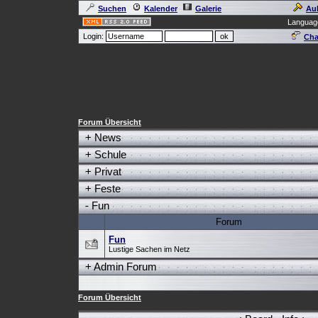
Suchen
Kalender
Galerie
Au
Languag
Login:
Cha
Forum Übersicht
+
News
+
Schule
+
Privat
+
Feste
-
Fun
Forum
Fun
Lustige Sachen im Netz
+
Admin Forum
Forum Übersicht