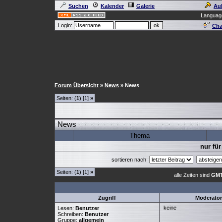
Suchen
Kalender
Galerie
Au
Languag
Login:
Cha
Forum Übersicht
»
News
» News
Seiten: (
1
) [1]
»
News
Thema
nur für
sortieren nach
Seiten: (
1
) [1]
»
alle Zeiten sind
GMT
Zugriff
Moderato
keine
Lesen:
Benutzer
Schreiben:
Benutzer
Gruppe:
allgemein