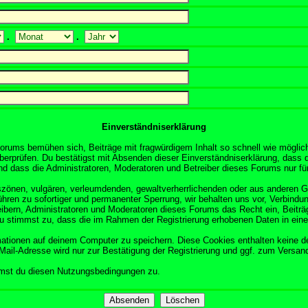
.
.
Einverständniserklärung
orums bemühen sich, Beiträge mit fragwürdigem Inhalt so schnell wie möglich
überprüfen. Du bestätigst mit Absenden dieser Einverständniserklärung, dass d
 dass die Administratoren, Moderatoren und Betreiber dieses Forums nur für 
obszönen, vulgären, verleumdenden, gewaltverherrlichenden oder aus anderen 
ühren zu sofortiger und permanenter Sperrung, wir behalten uns vor, Verbindun
ibern, Administratoren und Moderatoren dieses Forums das Recht ein, Beitr
Du stimmst zu, dass die im Rahmen der Registrierung erhobenen Daten in ein
tionen auf deinem Computer zu speichern. Diese Cookies enthalten keine d
Mail-Adresse wird nur zur Bestätigung der Registrierung und ggf. zum Versa
mmst du diesen Nutzungsbedingungen zu.