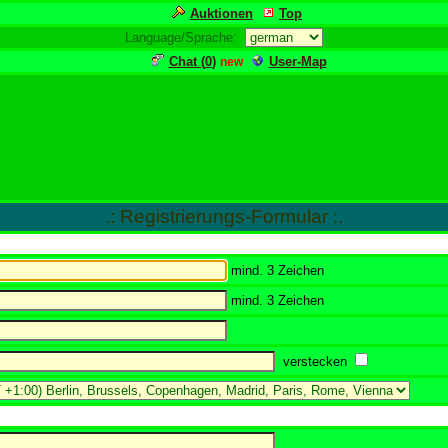
Auktionen
Top
Language/Sprache:
Chat (
0
)
User-Map
new
.: Registrierungs-Formular :.
mind. 3 Zeichen
mind. 3 Zeichen
verstecken