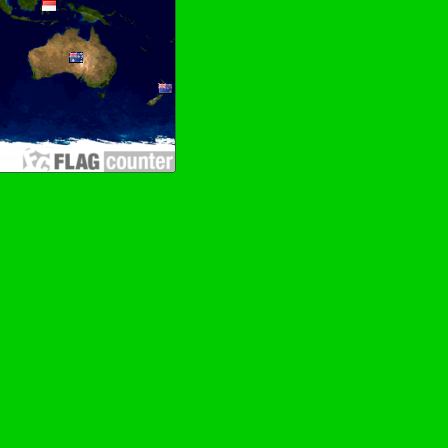
–Rädchen drehen–Wurschdfingr bewächn!