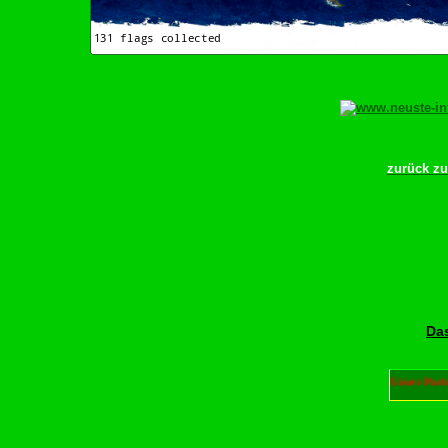
zurück z
Das
Unser Part