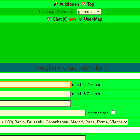
Auktionen
Top
Language/Sprache:
Chat (
0
)
User-Map
new
.: Registrierungs-Formular :.
mind. 3 Zeichen
mind. 3 Zeichen
verstecken