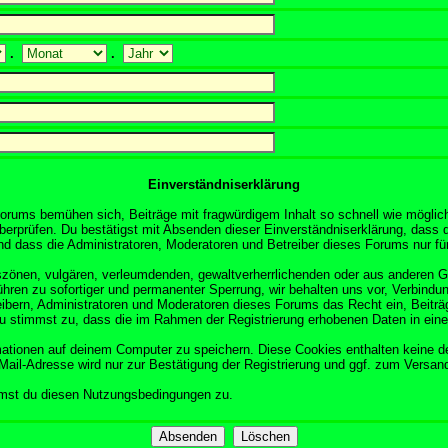
.
.
Einverständniserklärung
orums bemühen sich, Beiträge mit fragwürdigem Inhalt so schnell wie möglich
überprüfen. Du bestätigst mit Absenden dieser Einverständniserklärung, dass d
 dass die Administratoren, Moderatoren und Betreiber dieses Forums nur für 
obszönen, vulgären, verleumdenden, gewaltverherrlichenden oder aus anderen 
ühren zu sofortiger und permanenter Sperrung, wir behalten uns vor, Verbindun
ibern, Administratoren und Moderatoren dieses Forums das Recht ein, Beitr
Du stimmst zu, dass die im Rahmen der Registrierung erhobenen Daten in ein
tionen auf deinem Computer zu speichern. Diese Cookies enthalten keine d
Mail-Adresse wird nur zur Bestätigung der Registrierung und ggf. zum Versa
mmst du diesen Nutzungsbedingungen zu.