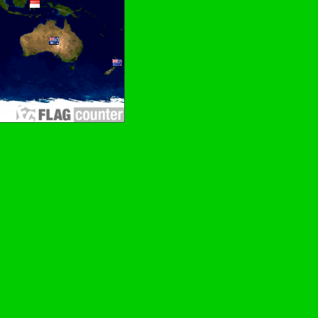
Rädchen drehen–Wurschdfingr bewächn!