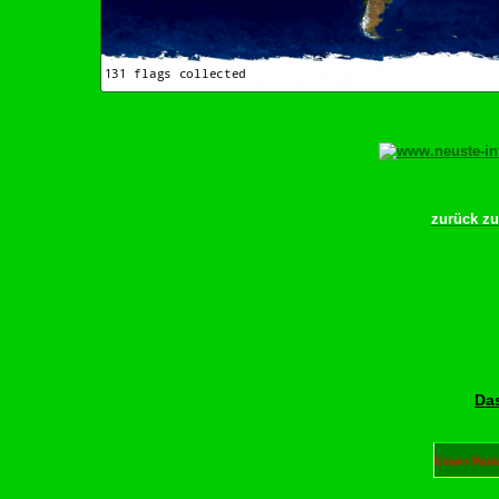
zurück z
Das
Unser Part