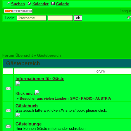
Suchen
Kalender
Galerie
Langu
Login:
Forum Übersicht
» Gästebereich
Gästebereich
Forum
Informationen für Gäste
Klick mich
»
Besucher aus vielen Ländern
,
SMC - RADIO - AUSTRIA
Gästebuch
Gästebuch bitte anklicken./Visitors' book please click.
Gästelounge
Hier können Gäste miteinander schreiben.