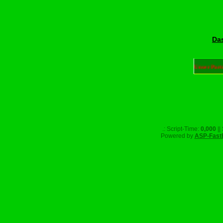
Das
Unser Part
.: Script-Time:
0,000
||
Powered by
ASP-Fast