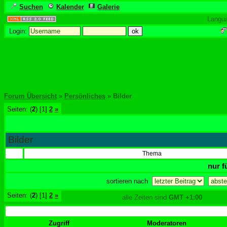
Suchen
Kalender
Galerie
Langu
Login:
Forum Übersicht
»
Persönliches
» Bilder
Seiten: (
2
) [1]
2
»
Bilder
Thema
nur f
sortieren nach
Seiten: (
2
) [1]
2
»
alle Zeiten sind
GMT +1:00
Zugriff
Moderatoren