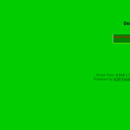
Das
Unser Part
.: Script-Time:
0,016
|| 
Powered by
ASP-Fast