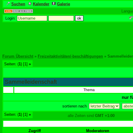
Suchen
Kalender
Galerie
Langu
Login:
Forum Übersicht
»
Freizeitaktivitäten/-beschäftigungen
» Sammelleiden
Seiten: (
1
) [1]
»
Sammelleidenschaft
Thema
nur f
sortieren nach
Seiten: (
1
) [1]
»
alle Zeiten sind
GMT +1:00
Zugriff
Moderatoren