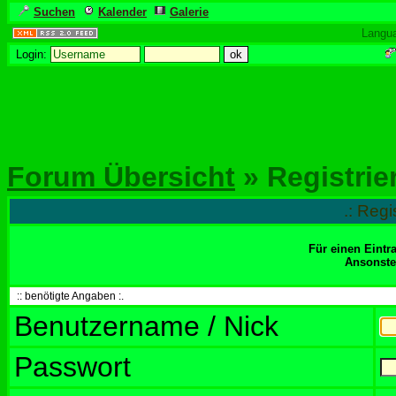
Suchen
Kalender
Galerie
Langu
Login:
Forum Übersicht
» Registrie
.: Regi
Für einen Eintr
Ansonsten
:: benötigte Angaben :.
Benutzername / Nick
Passwort