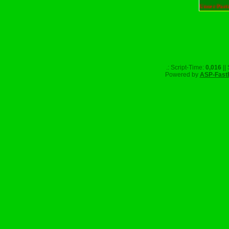
Unser Part
.: Script-Time:
0,016
||
Powered by
ASP-Fast