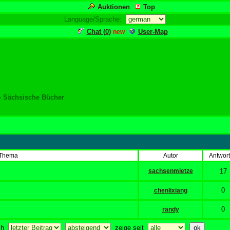
Auktionen
Top
Language/Sprache:
Chat (
0
)
User-Map
new
» Sächsische Bücher
Thema
Autor
Antwor
sachsenmietze
17
0
chenlixiang
0
randy
ach
zeige seit