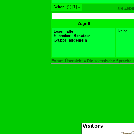
Seiten: (
1
) [1]
»
alle Zeit
Zugriff
keine
Lesen:
alle
Schreiben:
Benutzer
Gruppe:
allgemein
Forum Übersicht
»
Die sächsische Sprache