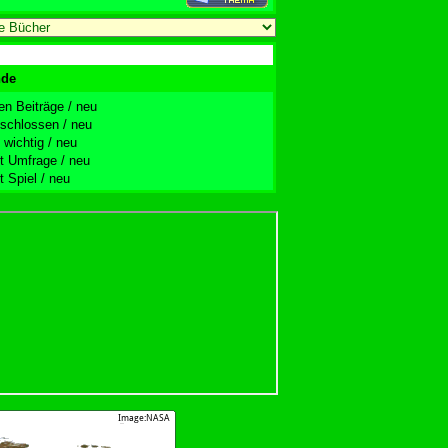
nde
n Beiträge / neu
hlossen / neu
ichtig / neu
Umfrage / neu
Spiel / neu