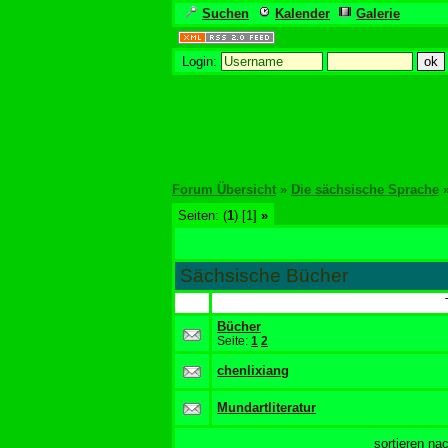
Suchen
Kalender
Galerie
Login:
Forum Übersicht
»
Die sächsische Sprache
Seiten: (
1
) [1]
»
Sächsische Bücher
Bücher
Seite:
1
2
chenlixiang
Mundartliteratur
sortieren n