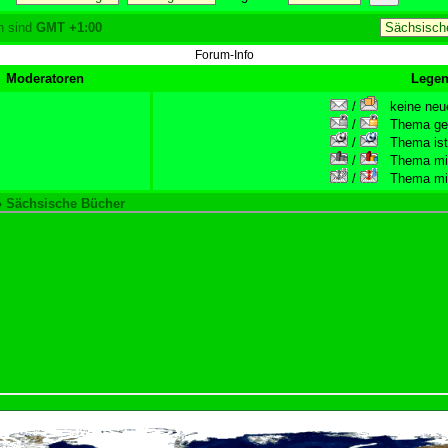
en sind
GMT +1:00
Forum-Info
Moderatoren
Lege
/
keine neue
/
Thema gesc
/
Thema ist w
/
Thema mit 
/
Thema mit 
» Sächsische Bücher