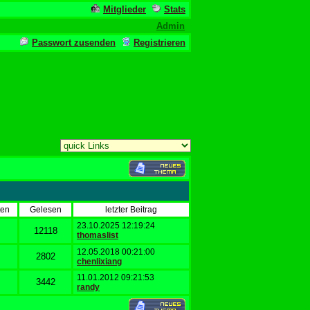
Mitglieder
Stats
Admin
Passwort zusenden
Registrieren
ten
Gelesen
letzter Beitrag
23.10.2025 12:19:24
12118
thomaslist
12.05.2018 00:21:00
2802
chenlixiang
11.01.2012 09:21:53
3442
randy