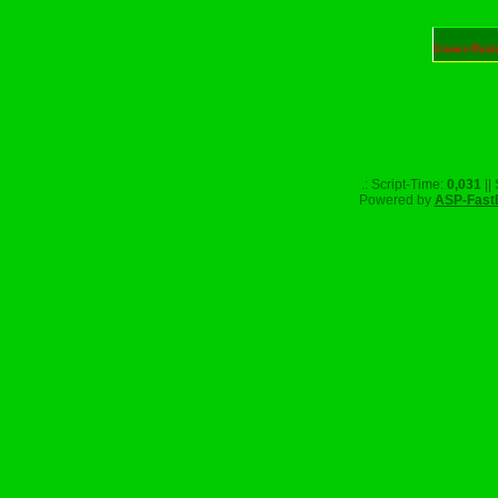
Unser Part
.: Script-Time:
0,031
||
Powered by
ASP-Fast