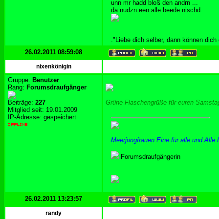
unn mr hadd bloß den andrn ...
da nudzn een alle beede nischd.
."Liebe dich selber, dann können dich
26.02.2011 08:59:08
nixenkönigin
Gruppe:
Benutzer
Rang:
Forumsdraufgänger
Beiträge:
227
Grüne Flaschengrüße für euren Samstag
Mitglied seit: 19.01.2009
IP-Adresse: gespeichert
Meerjungfrauen Eine für alle und Alle f
Forumsdraufgängerin
26.02.2011 13:23:57
randy