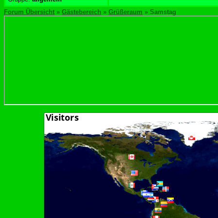
Forum Übersicht
»
Gästebereich
»
Grüßeraum
» Samstag