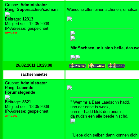
Gruppe:
Administrator
Rang:
Supersachse/sächsin
Wünsche allen einen schönen, erholsa
Beiträge:
12313
Mitglied seit: 12.05.2008
IP-Adresse: gespeichert
Mir Sachsen, mir sinn helle, das w
26.02.2011 19:29:08
sachsenmietze
Gruppe:
Administrator
Rang:
Lebende
Forumslegende
Beiträge:
8321
" Wemmr ä Baar Laadschn hadd,
Mitglied seit: 13.05.2008
unn der eene is weck,
IP-Adresse: gespeichert
unn mr hadd bloß den andrn ...
da nudzn een alle beede nischd.
."Liebe dich selber, dann können dich