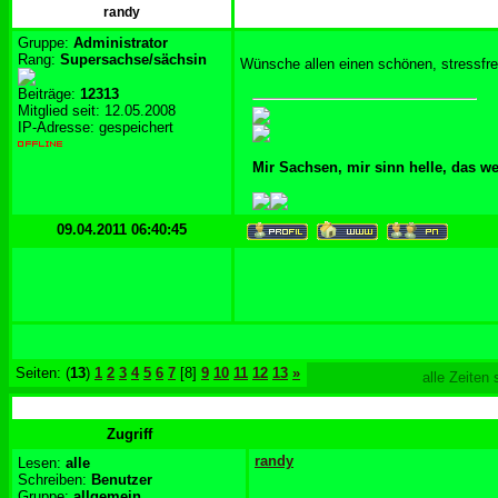
randy
Gruppe:
Administrator
Rang:
Supersachse/sächsin
Wünsche allen einen schönen, stressfr
Beiträge:
12313
Mitglied seit: 12.05.2008
IP-Adresse: gespeichert
Mir Sachsen, mir sinn helle, das w
09.04.2011 06:40:45
Seiten: (
13
)
1
2
3
4
5
6
7
[8]
9
10
11
12
13
»
alle Zeiten
Zugriff
randy
Lesen:
alle
Schreiben:
Benutzer
Gruppe:
allgemein