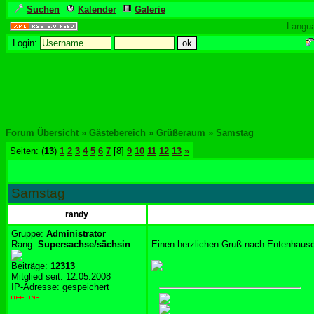
Suchen
Kalender
Galerie
Langu
Login:
Forum Übersicht
»
Gästebereich
»
Grüßeraum
» Samstag
Seiten: (
13
)
1
2
3
4
5
6
7
[8]
9
10
11
12
13
»
Samstag
randy
Gruppe:
Administrator
Rang:
Supersachse/sächsin
Einen herzlichen Gruß nach Entenhause
Beiträge:
12313
Mitglied seit: 12.05.2008
IP-Adresse: gespeichert