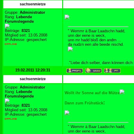
sachsenmietze
Gruppe:
Administrator
Rang:
Lebende
Forumslegende
Beiträge:
8321
" Wemmr ä Baar Laadschn hadd,
Mitglied seit: 13.05.2008
unn der eene is weck,
IP-Adresse: gespeichert
unn mr hadd bloß den andrn ...
da nudzn een alle beede nischd.
."Liebe dich selber, dann können dich
19.02.2011 12:20:31
sachsenmietze
Gruppe:
Administrator
Rang:
Lebende
Wollt ihr Sonne auf die Mütze
Forumslegende
:
Dann zum Frühstück
Beiträge:
8321
Mitglied seit: 13.05.2008
IP-Adresse: gespeichert
" Wemmr ä Baar Laadschn hadd,
unn der eene is weck,