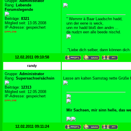
Gruppe:
Administrator
Rang:
Lebende
Forumslegende
Beiträge:
8321
" Wemmr ä Baar Laadschn hadd,
Mitglied seit: 13.05.2008
unn der eene is weck,
IP-Adresse: gespeichert
unn mr hadd bloß den andrn ...
da nudzn een alle beede nischd.
."Liebe dich selber, dann können dich
12.02.2011 09:10:58
randy
Gruppe:
Administrator
Rang:
Supersachse/sächsin
Lasse am kalten Samstag nette Grüße h
Beiträge:
12313
Mitglied seit: 12.05.2008
IP-Adresse: gespeichert
Mir Sachsen, mir sinn helle, das w
12.02.2011 09:11:24