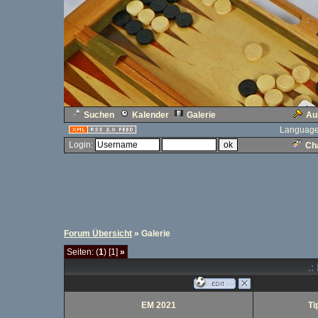
Suchen
Kalender
Galerie
Au
Language
Login:
Cha
Forum Übersicht
» Galerie
Seiten: (
1
) [1]
»
.:
EM 2021
Ti