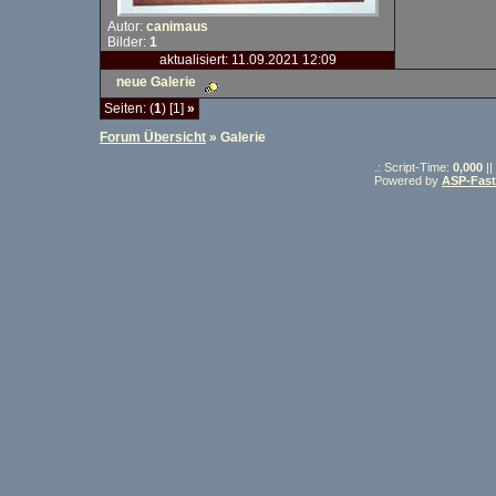
Autor:
canimaus
Bilder:
1
aktualisiert: 11.09.2021 12:09
neue Galerie
Seiten: (
1
) [1]
»
Forum Übersicht
» Galerie
.: Script-Time:
0,000
||
Powered by
ASP-Fas