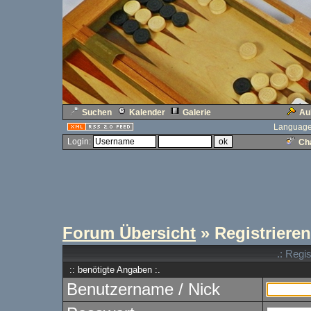
Suchen
Kalender
Galerie
Au
Language
Login:
Cha
Forum Übersicht
» Registrieren
.: Regi
:: benötigte Angaben :.
Benutzername / Nick