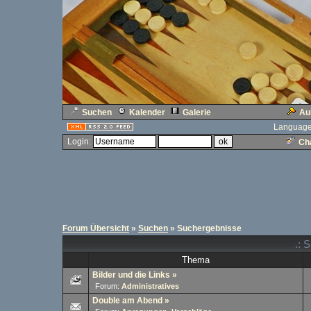
Suchen
Kalender
Galerie
Au
Language
Login:
Cha
Forum Übersicht
»
Suchen
» Suchergebnisse
.: 
Thema
Bilder und die Links
»
Forum:
Administratives
Double am Abend
»