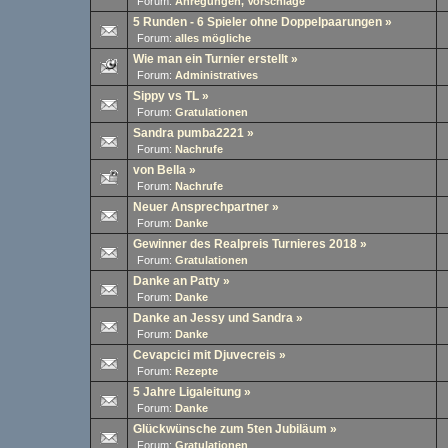
Forum:
Anregungen, Vorschläge
5 Runden - 6 Spieler ohne Doppelpaarungen
»
Forum:
alles mögliche
Wie man ein Turnier erstellt
»
Forum:
Administratives
Sippy vs TL
»
Forum:
Gratulationen
Sandra pumba2221
»
Forum:
Nachrufe
von Bella
»
Forum:
Nachrufe
Neuer Ansprechpartner
»
Forum:
Danke
Gewinner des Realpreis Turnieres 2018
»
Forum:
Gratulationen
Danke an Patty
»
Forum:
Danke
Danke an Jessy und Sandra
»
Forum:
Danke
Cevapcici mit Djuvecreis
»
Forum:
Rezepte
5 Jahre Ligaleitung
»
Forum:
Danke
Glückwünsche zum 5ten Jubiläum
»
Forum:
Gratulationen