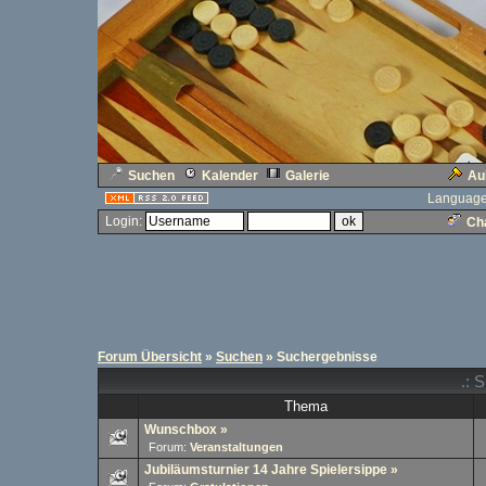
Suchen
Kalender
Galerie
Au
Language
Login:
Cha
Forum Übersicht
»
Suchen
» Suchergebnisse
.: 
Thema
Wunschbox
»
Forum:
Veranstaltungen
Jubiläumsturnier 14 Jahre Spielersippe
»