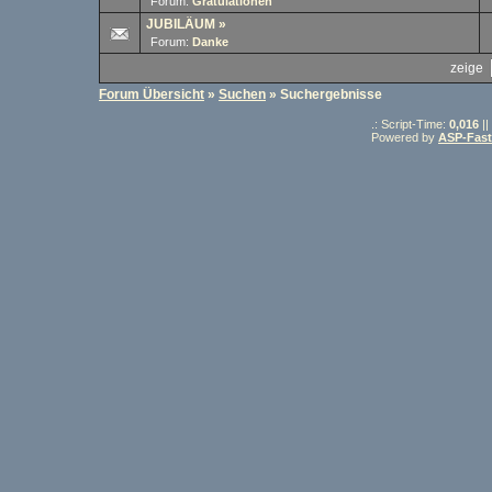
Forum:
Gratulationen
JUBILÄUM
»
Forum:
Danke
zeige
Forum Übersicht
»
Suchen
» Suchergebnisse
.: Script-Time:
0,016
||
Powered by
ASP-Fas