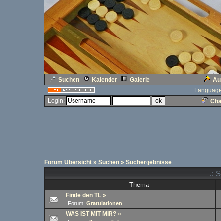
Suchen
Kalender
Galerie
Au
Language
Login:
Cha
Forum Übersicht
»
Suchen
» Suchergebnisse
.: 
Thema
Finde den TL
»
Forum:
Gratulationen
WAS IST MIT MIR?
»