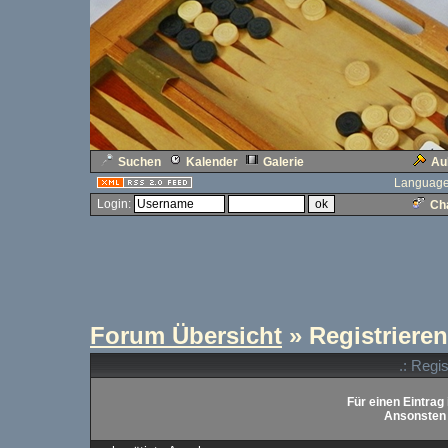
Suchen
Kalender
Galerie
Au
Language
Login:
Cha
Forum Übersicht
» Registrieren
.: Regi
Für einen Eintrag 
Ansonsten b