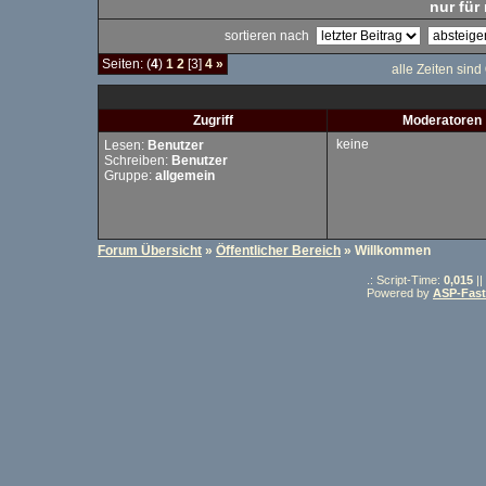
nur für 
sortieren nach
Seiten: (
4
)
1
2
[3]
4
»
alle Zeiten sind
Zugriff
Moderatoren
keine
Lesen:
Benutzer
Schreiben:
Benutzer
Gruppe:
allgemein
Forum Übersicht
»
Öffentlicher Bereich
» Willkommen
.: Script-Time:
0,015
||
Powered by
ASP-Fas