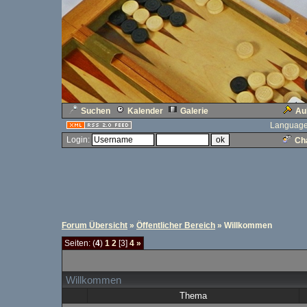
Suchen
Kalender
Galerie
Au
Language
Login:
Cha
Forum Übersicht
»
Öffentlicher Bereich
» Willkommen
Seiten: (
4
)
1
2
[3]
4
»
Willkommen
Thema