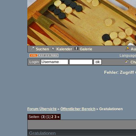
Suchen
Kalender
Galerie
Au
Language
Login:
Cha
Fehler: Zugriff
Forum Übersicht
»
Öffentlicher Bereich
» Gratulationen
Seiten: (
3
) [1]
2
3
»
Gratulationen