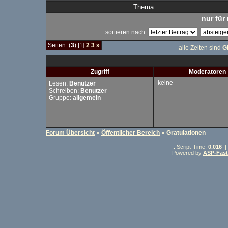
Thema
nur für 
sortieren nach
Seiten: (
3
) [1]
2
3
»
alle Zeiten sind
G
Zugriff
Moderatoren
keine
Lesen:
Benutzer
Schreiben:
Benutzer
Gruppe:
allgemein
Forum Übersicht
»
Öffentlicher Bereich
» Gratulationen
.: Script-Time:
0,016
||
Powered by
ASP-Fas