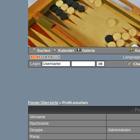
Suchen
Kalender
Galerie
Au
Language
Login:
Cha
Forum Übersicht
» Profil ansehen
.: P
Vorname
Nachname
Gruppe
Administrator
Rang