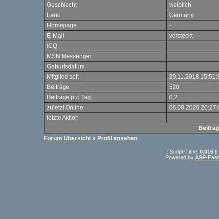
Geschlecht
weiblich
Land
Germany
Homepage
-
E-Mail
versteckt
ICQ
MSN Messenger
Geburtsdatum
Mitglied seit
29.11.2018 15:51:
Beiträge
520
Beiträge pro Tag
0,2
zuletzt Online
06.08.2026 20:27:
letzte Aktion
Beiträ
Forum Übersicht
» Profil ansehen
.: Script-Time:
0,016
||
Powered by
ASP-Fas